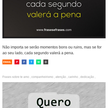
Não importa se serão momentos bons ou ruins, mas se for
ao seu lado, cada segundo valerá a pena.
EMAIL
P
F
T
W
D
Frases sobre
te amo
,
companheirismo
,
atenção
,
carinho
,
dedicação
,
interesse