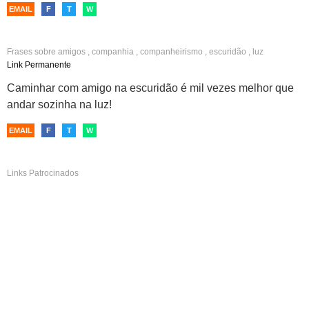
EMAIL
F
T
W
Frases sobre
amigos
,
companhia
,
companheirismo
,
escuridão
,
luz
Link Permanente
Caminhar com amigo na escuridão é mil vezes melhor que
andar sozinha na luz!
EMAIL
F
T
W
Links Patrocinados