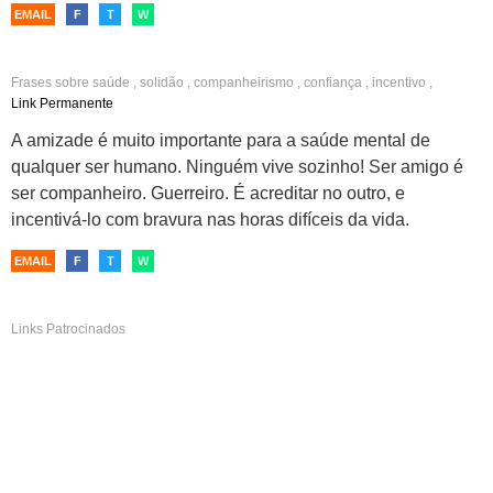
EMAIL
F
T
W
Frases sobre
saúde
,
solidão
,
companheirismo
,
confiança
,
incentivo
,
dificuldades
,
força
,
amizade
,
melhores amigas
Link Permanente
A amizade é muito importante para a saúde mental de
qualquer ser humano. Ninguém vive sozinho! Ser amigo é
ser companheiro. Guerreiro. É acreditar no outro, e
incentivá-lo com bravura nas horas difíceis da vida.
EMAIL
F
T
W
Links Patrocinados