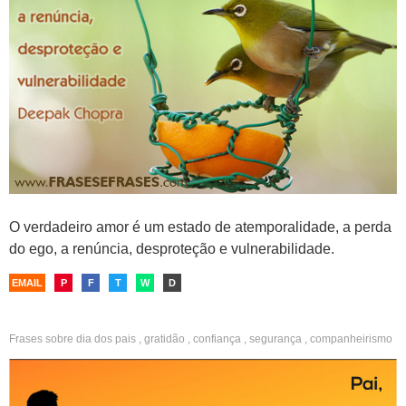
O verdadeiro amor é um estado de atemporalidade, a perda
do ego, a renúncia, desproteção e vulnerabilidade.
EMAIL
P
F
T
W
D
Frases sobre
dia dos pais
,
gratidão
,
confiança
,
segurança
,
companheirismo
,
proteção