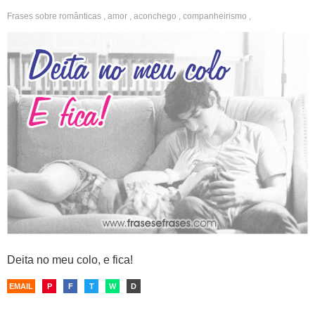
Frases sobre
românticas
,
amor
,
aconchego
,
companheirismo
,
relacionamento
,
felicidade
,
segurança
Deita no meu colo, e fica!
EMAIL
P
F
T
W
D