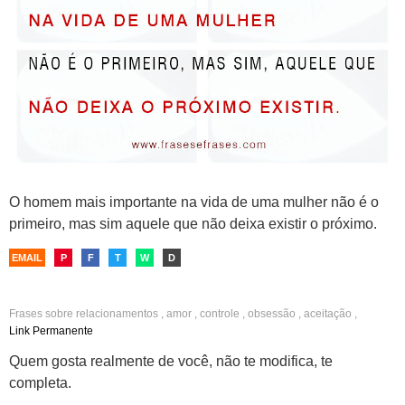
O homem mais importante na vida de uma mulher não é o
primeiro, mas sim aquele que não deixa existir o próximo.
EMAIL
P
F
T
W
D
Frases sobre
relacionamentos
,
amor
,
controle
,
obsessão
,
aceitação
,
companheirismo
,
parceria
Link Permanente
Quem gosta realmente de você, não te modifica, te
completa.