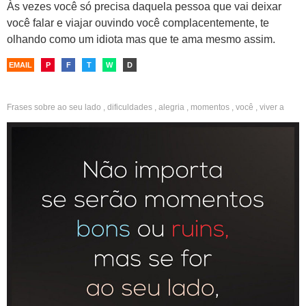
Às vezes você só precisa daquela pessoa que vai deixar
você falar e viajar ouvindo você complacentemente, te
olhando como um idiota mas que te ama mesmo assim.
EMAIL
P
F
T
W
D
Frases sobre
ao seu lado
,
dificuldades
,
alegria
,
momentos
,
você
,
viver a
vida
,
companheirismo
,
gratidão
,
namorado
,
carinhosas
,
namorada