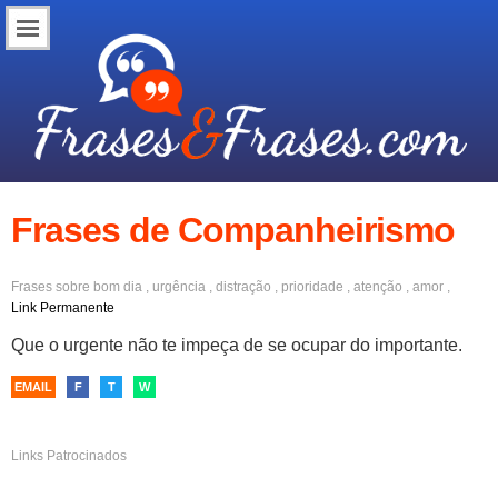
Frases de Companheirismo
Frases sobre
bom dia
,
urgência
,
distração
,
prioridade
,
atenção
,
amor
,
companheirismo
,
amizade
Link Permanente
Que o urgente não te impeça de se ocupar do importante.
EMAIL
F
T
W
Links Patrocinados