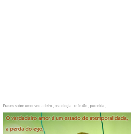
Frases sobre
amor verdadeiro
,
psicologia
,
reflexão
,
parceiria
,
companheirismo
,
sabedoria
,
amor