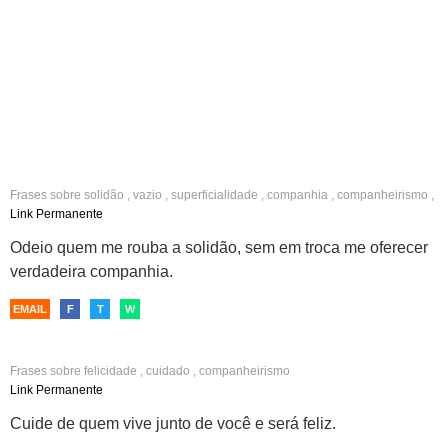
Frases sobre
solidão
,
vazio
,
superficialidade
,
companhia
,
companheirismo
,
amizade
Link Permanente
Odeio quem me rouba a solidão, sem em troca me oferecer
verdadeira companhia.
EMAIL
F
T
W
Frases sobre
felicidade
,
cuidado
,
companheirismo
Link Permanente
Cuide de quem vive junto de você e será feliz.