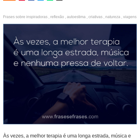
Frases sobre
inspiradoras
,
reflexão
,
autoestima
,
criativas
,
natureza
,
viagens
Às vezes, a melhor terapia é uma longa estrada, música e