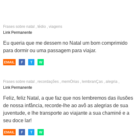
Frases sobre
natal
,
tédio
,
viagens
Link Permanente
Eu queria que me dessem no Natal um bom comprimido
para dormir ou uma passagem para viajar.
EMAIL
F
T
W
Frases sobre
natal
,
recordações
,
memÓrias
,
lembranÇas
,
alegria
,
juventude
,
viagens
,
lar
Link Permanente
Feliz, feliz Natal, a que faz que nos lembremos das ilusões
de nossa infância, recorde-lhe ao avô as alegrias de sua
juventude, e lhe transporte ao viajante a sua chaminé e a
seu doce lar!
EMAIL
F
T
W