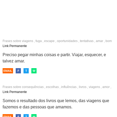
Frases sobre
viagens
,
fuga
,
escape
,
oportunidades
,
tentativas
,
amar
,
bom
dia
,
inspiradoras
,
facebook
Link Permanente
Preciso pegar minhas coisas e partir. Viajar, esquecer, e
talvez amar.
EMAIL
F
T
W
Frases sobre
consequências
,
escolhas
,
influências
,
livros
,
viagens
,
amor
,
relacionamentos
,
convivência
,
reflexão
Link Permanente
Somos o resultado dos livros que lemos, das viagens que
fazemos e das pessoas que amamos.
EMAIL
F
T
W