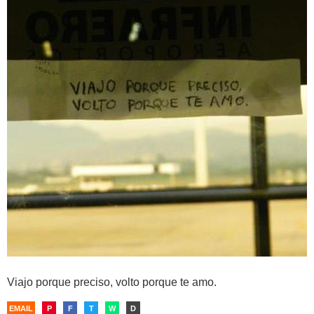
Viajo porque preciso, volto porque te amo.
EMAIL
P
F
T
W
D