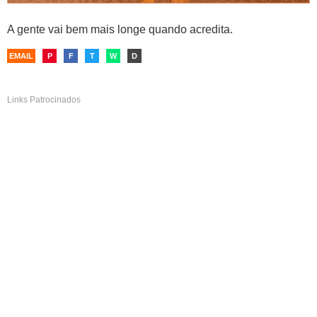
A gente vai bem mais longe quando acredita.
EMAIL
P
F
T
W
D
Links Patrocinados