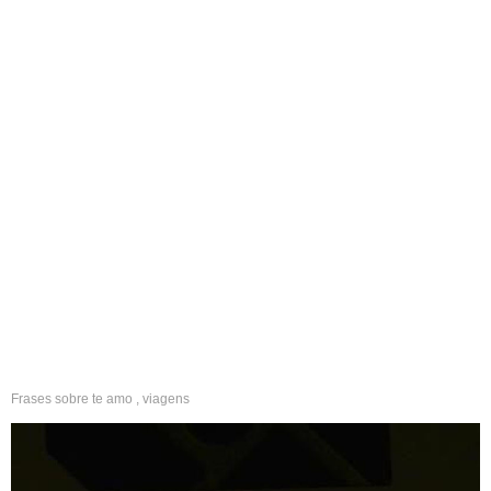
Frases sobre
te amo
,
viagens