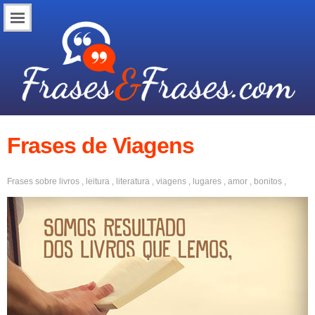
Frases de Viagens
Frases sobre
livros
,
leitura
,
literatura
,
viagens
,
lugares
,
amor
,
bonitos
,
positivos
,
motivação
,
inspiradores
,
reflexão
,
boa noite
,
namorado
,
amigos
,
namorada