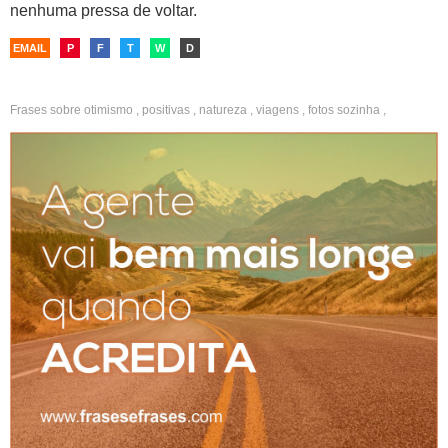
nenhuma pressa de voltar.
EMAIL
P
F
T
W
D
Frases sobre
otimismo
,
positivas
,
natureza
,
viagens
,
fotos sozinha
,
confiança