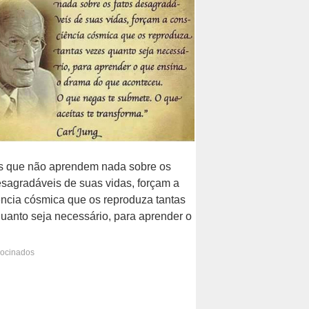
s que não aprendem nada sobre os
esagradáveis de suas vidas, forçam a
ncia cósmica que os reproduza tantas
uanto seja necessário, para aprender o
ina o drama do que aconteceu.
rocinados
egas te submete. O que aceitas te
rma.
P
F
T
W
D