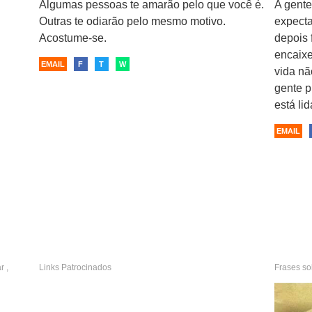
Algumas pessoas te amarão pelo que você é.
A gente
Outras te odiarão pelo mesmo motivo.
expecta
Acostume-se.
depois 
encaixe
EMAIL
F
T
W
vida n
gente p
está li
EMAIL
r
,
Links Patrocinados
Frases s
compree