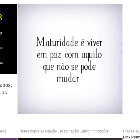
compreensão
,
racionalidade
,
amiga
,
boa tarde
,
indiretas
,
reflexão
,
inteligentes
,
positivos
,
otimistas
,
bonitos
so.
utros,
uas
Maturidade é viver em paz com aquilo que não
ade
,
Frases sobre
aceitação
,
resignação
,
amor impossível
,
Frases s
se pode mudar.
,
refletir
,
pessimismo
,
tristeza
acomoda
Link Per