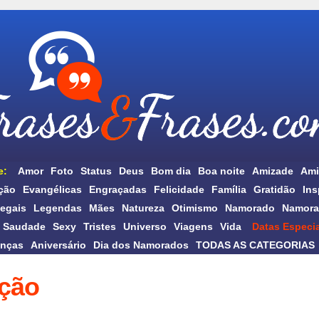
e:
Amor
Foto
Status
Deus
Bom dia
Boa noite
Amizade
Ami
ção
Evangélicas
Engraçadas
Felicidade
Família
Gratidão
Ins
egais
Legendas
Mães
Natureza
Otimismo
Namorado
Namora
Saudade
Sexy
Tristes
Universo
Viagens
Vida
Datas Especia
anças
Aniversário
Dia dos Namorados
TODAS AS CATEGORIAS
ação