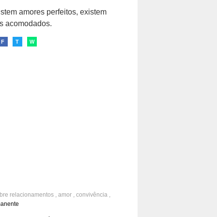
stem amores perfeitos, existem
s acomodados.
F
T
W
obre
relacionamentos
,
amor
,
convivência
,
,
honestidade
,
expectativas
,
transparência
,
manente
ns