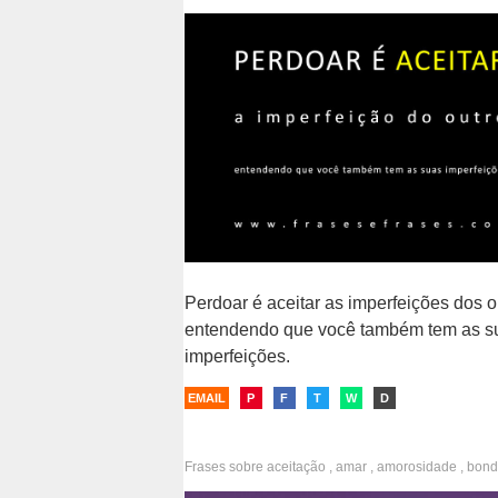
aceitação
,
psicologia
,
julgamento
...e VINHO para aceitar as que não pos
EMAIL
P
F
T
W
D
Perdoar é aceitar as imperfeições dos o
entendendo que você também tem as s
imperfeições.
EMAIL
P
F
T
W
D
Frases sobre
aceitação
,
amar
,
amorosidade
,
bond
compreensão
,
confiança
,
crenças
,
generosidade