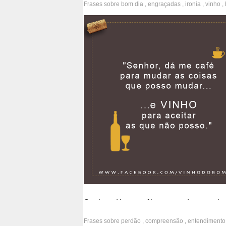
Frases sobre
bom dia
,
engraçadas
,
ironia
,
vinho
,
frustração
,
atitude
,
força
,
coragem
,
aceitação
,
lim
reflexão
Senhor, dá-me café para mudar as cois
posso mudar...
Frases sobre
perdão
,
compreensão
,
entendimento