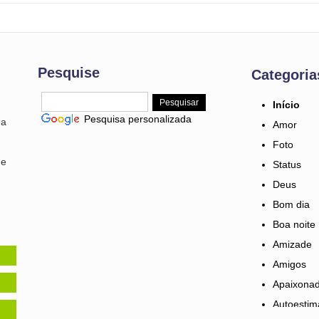
Pesquise
Categoria
Início
Pesquisa personalizada
ma
Amor
Foto
 e
Status
Deus
Bom dia
Boa noite
Amizade
Amigos
Apaixona
Autoestim