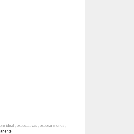
obre
ideal
,
expectativas
,
esperar menos
,
ção
,
aceitação
,
realidade
manente