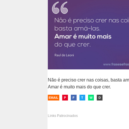
filosóficas
Não é preciso crer nas coisas, basta am
Amar é muito mais do que crer.
EMAIL
P
F
T
W
D
Links Patrocinados