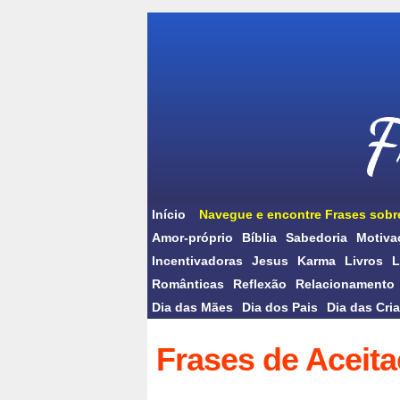
Início
Navegue e encontre Frases sobr
Amor-próprio
Bíblia
Sabedoria
Motiva
Incentivadoras
Jesus
Karma
Livros
L
Românticas
Reflexão
Relacionamento
Dia das Mães
Dia dos Pais
Dia das Cri
Frases de Aceit