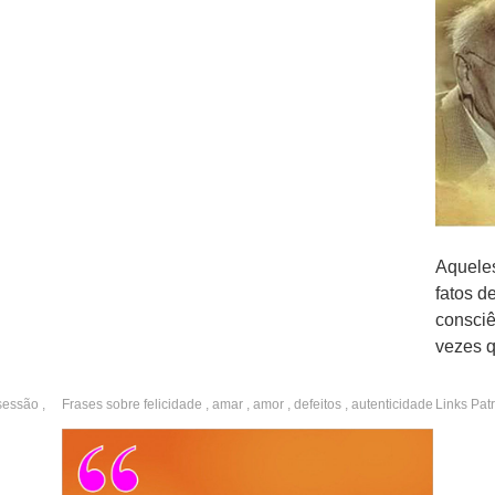
Aquele
fatos d
consciê
vezes q
que ens
sessão
,
Frases sobre
felicidade
,
amar
,
amor
,
defeitos
,
autenticidade
Links Pat
,
aceitação
,
filosóficas
O que n
transfo
EMAIL