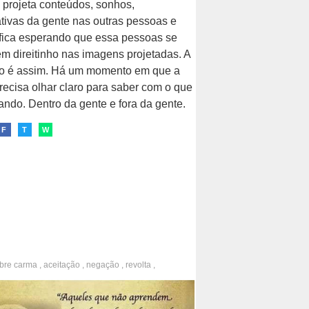
 projeta conteúdos, sonhos,
tivas da gente nas outras pessoas e
fica esperando que essa pessoas se
m direitinho nas imagens projetadas. A
ão é assim. Há um momento em que a
recisa olhar claro para saber com o que
dando. Dentro da gente e fora da gente.
F
T
W
obre
carma
,
aceitação
,
negação
,
revolta
,
nsão
,
entendimento
,
vida