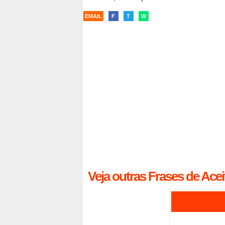
EMAIL
F
T
W
Veja outras Frases de Acei