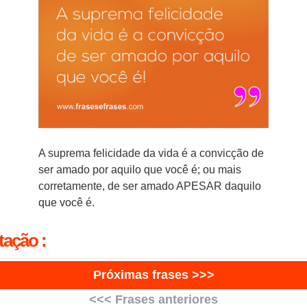
A suprema felicidade da vida é a convicção de
ser amado por aquilo que você é; ou mais
corretamente, de ser amado APESAR daquilo
que você é.
EMAIL
P
F
T
W
D
tação :
Próximas frases >>>
<<< Frases anteriores