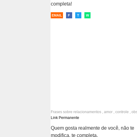
completa!
EMAIL
F
T
W
Frases sobre
relacionamentos
,
amor
,
controle
,
ob
aceitação
,
companheirismo
,
parceria
Link Permanente
Quem gosta realmente de você, não te
modifica, te completa.