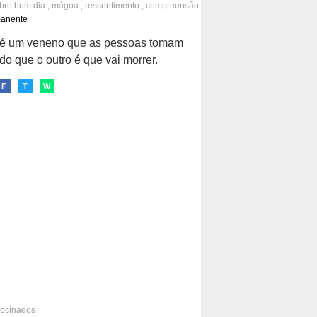
obre
bom dia
,
mágoa
,
ressentimento
,
compreensão
mento
,
perdão
,
aceitação
manente
é um veneno que as pessoas tomam
o que o outro é que vai morrer.
F
T
W
rocinados