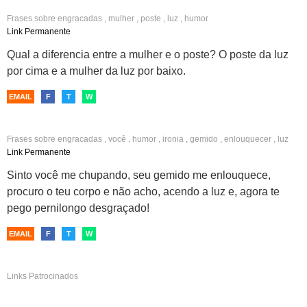
Frases sobre
engracadas
,
mulher
,
poste
,
luz
,
humor
Link Permanente
Qual a diferencia entre a mulher e o poste? O poste da luz
por cima e a mulher da luz por baixo.
EMAIL
F
T
W
Frases sobre
engracadas
,
você
,
humor
,
ironia
,
gemido
,
enlouquecer
,
luz
Link Permanente
Sinto você me chupando, seu gemido me enlouquece,
procuro o teu corpo e não acho, acendo a luz e, agora te
pego pernilongo desgraçado!
EMAIL
F
T
W
Links Patrocinados