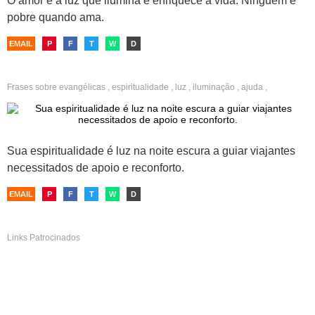
O amor é a luz que ilumina e enriquece a vida. Ninguém é
pobre quando ama.
EMAIL
P
F
T
W
D
Frases sobre
evangélicas
,
espiritualidade
,
luz
,
iluminação
,
ajuda
,
solidariedade
,
compreensão
,
acolhimento
,
amor fraterno
Sua espiritualidade é luz na noite escura a guiar viajantes
necessitados de apoio e reconforto.
EMAIL
P
F
T
W
D
Links Patrocinados