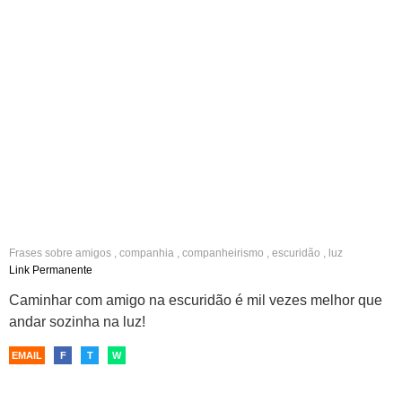
Frases sobre
amigos
,
companhia
,
companheirismo
,
escuridão
,
luz
Link Permanente
Caminhar com amigo na escuridão é mil vezes melhor que
andar sozinha na luz!
EMAIL
F
T
W