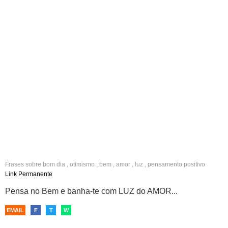
Frases sobre
bom dia
,
otimismo
,
bem
,
amor
,
luz
,
pensamento positivo
Link Permanente
Pensa no Bem e banha-te com LUZ do AMOR...
EMAIL
F
T
W