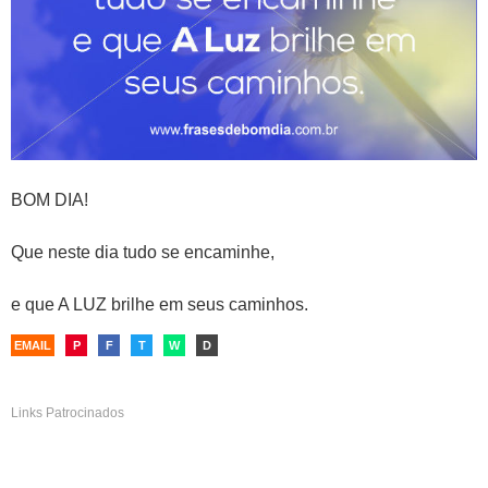
BOM DIA!
Que neste dia tudo se encaminhe,
e que A LUZ brilhe em seus caminhos.
EMAIL
P
F
T
W
D
Links Patrocinados