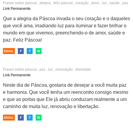
Frases sobre
páscoa
,
alegria
,
feliz páscoa
,
coração
,
amor
,
luz
,
saúde
,
paz
Link Permanente
Que a alegria da Páscoa invada o seu coração e o daqueles
que você ama, irradiando luz para iluminar e fazer brilhar o
mundo em que vivemos, preenchendo-o de amor, saúde e
paz. Feliz Páscoa!
EMAIL
F
T
W
Frases sobre
páscoa
,
paz
,
luz
,
renovação
,
liberdade
Link Permanente
Neste dia de Páscoa, gostaria de desejar a você muita paz
e harmonia. Que você tenha um reencontro consigo mesmo
e que as portas que Ele já abriu conduzam realmente a um
caminho de muita luz, renovação e libertação.
EMAIL
F
T
W