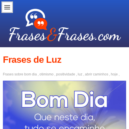
Frases de Luz
Frases sobre
bom dia
,
otimismo
,
positividade
,
luz
,
abrir caminhos
,
hoje
,
inspiração
,
motivação