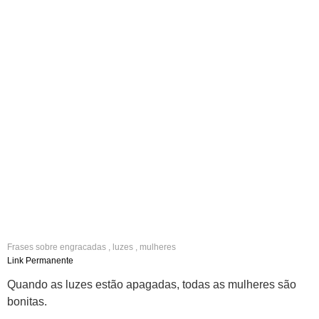
Frases sobre
engracadas
,
luzes
,
mulheres
Link Permanente
Quando as luzes estão apagadas, todas as mulheres são
bonitas.