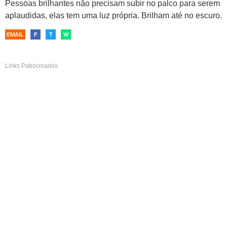
Pessoas brilhantes nâo precisam subir no palco para serem
aplaudidas, elas tem uma luz própria. Brilham até no escuro.
EMAIL
F
T
W
Links Patrocinados