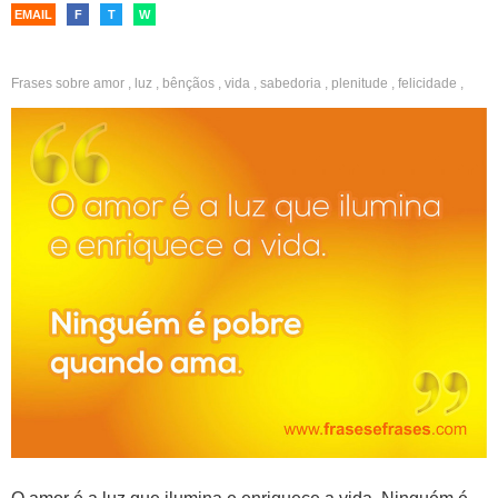
EMAIL
F
T
W
Frases sobre
amor
,
luz
,
bênçãos
,
vida
,
sabedoria
,
plenitude
,
felicidade
,
gratidão