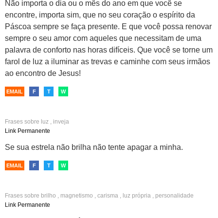
Não importa o dia ou o mês do ano em que você se
encontre, importa sim, que no seu coração o espírito da
Páscoa sempre se faça presente. E que você possa renovar
sempre o seu amor com aqueles que necessitam de uma
palavra de conforto nas horas difíceis. Que você se torne um
farol de luz a iluminar as trevas e caminhe com seus irmãos
ao encontro de Jesus!
EMAIL
F
T
W
Frases sobre
luz
,
inveja
Link Permanente
Se sua estrela não brilha não tente apagar a minha.
EMAIL
F
T
W
Frases sobre
brilho
,
magnetismo
,
carisma
,
luz própria
,
personalidade
Link Permanente