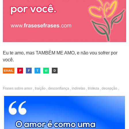
Eu te amo, mas TAMBÉM ME AMO, e não vou sofrer por
você.
EMAIL
P
F
T
W
D
Frases sobre
amor
,
traição
,
desconfiança
,
indiretas
,
tristeza
,
decepção
,
fotos sozinha
,
namorado
,
solteira