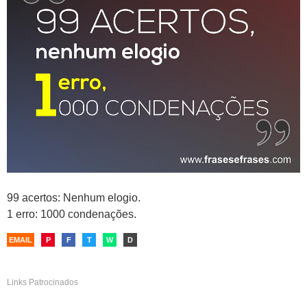
99 acertos: Nenhum elogio.
1 erro: 1000 condenações.
EMAIL
P
F
T
W
D
Links Patrocinados