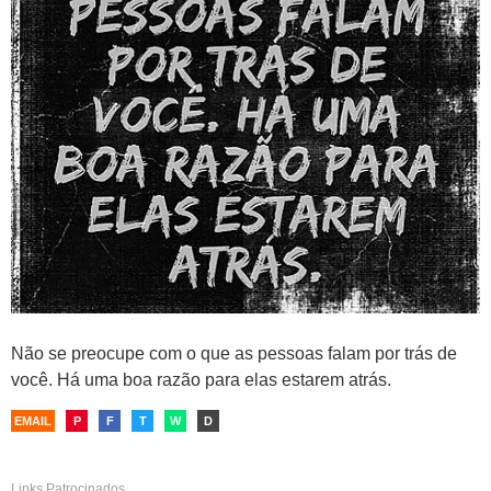
Não se preocupe com o que as pessoas falam por trás de
você. Há uma boa razão para elas estarem atrás.
EMAIL
P
F
T
W
D
Links Patrocinados