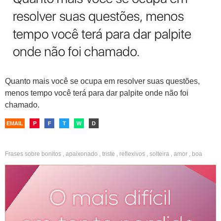
Quanto mais você se ocupa em resolver suas questões,
menos tempo você terá para dar palpite onde não foi
chamado.
EMAIL
P
F
T
W
D
Frases sobre
bonitos
,
apaixonado
,
triste
,
reflexivos
,
solteira
,
amor
,
boa
noite
,
whatsapp
,
fotos
,
namorado
,
namorada