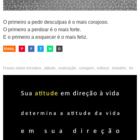
O primeiro a pedir desculpas é o mais corajoso.
O primeiro a perdoar é o mais forte.
E o primeiro a esquecer é o mais feliz.
EMAIL
P
F
T
W
D
Frases sobre
iniciativa
,
atitude
,
realização
,
coragem
,
esforço
,
trabalho
,
lei
da atração
,
sabedoria
,
masculinas
,
namorado
,
boa noite
,
fotos sozinha