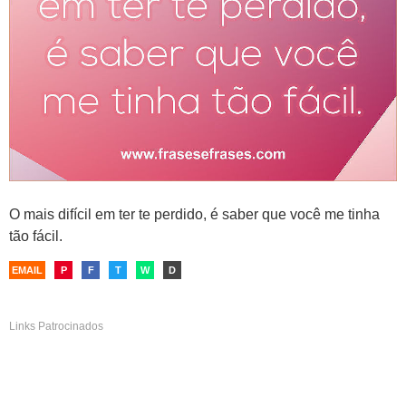
O mais difícil em ter te perdido, é saber que você me tinha
tão fácil.
EMAIL
P
F
T
W
D
Links Patrocinados