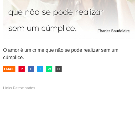
O amor é um crime que não se pode realizar sem um
cúmplice.
EMAIL
P
F
T
W
D
Links Patrocinados