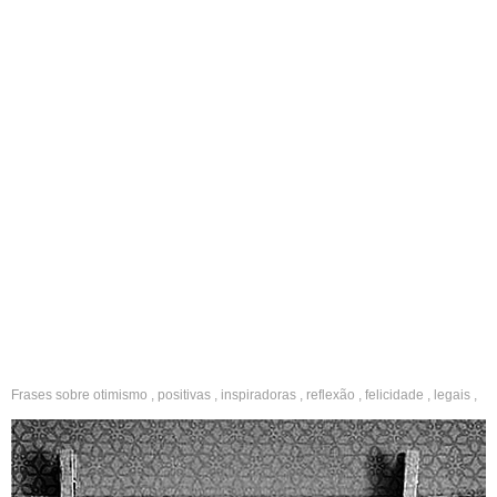
Frases sobre
otimismo
,
positivas
,
inspiradoras
,
reflexão
,
felicidade
,
legais
,
criativas
,
boa noite
,
instagram
,
legenda
,
fotos