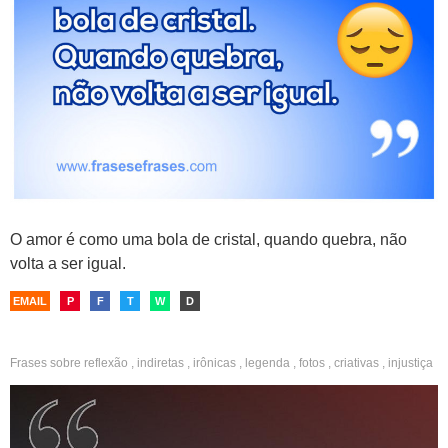
O amor é como uma bola de cristal, quando quebra, não
volta a ser igual.
EMAIL
P
F
T
W
D
Frases sobre
reflexão
,
indiretas
,
irônicas
,
legenda
,
fotos
,
criativas
,
injustiça
,
críticas