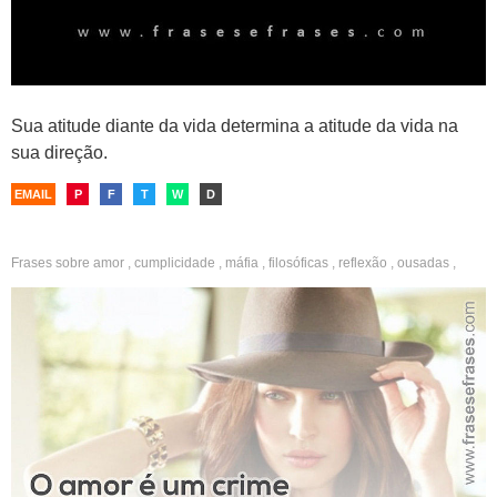
Sua atitude diante da vida determina a atitude da vida na
sua direção.
EMAIL
P
F
T
W
D
Frases sobre
amor
,
cumplicidade
,
máfia
,
filosóficas
,
reflexão
,
ousadas
,
namorado
,
fotos sozinha