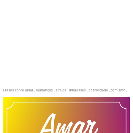
Frases sobre
amar
,
mudanças
,
atitude
,
interesses
,
positividade
,
otimismo
,
positivas
,
fotos
,
indiretas
,
boa tarde
,
ousados
,
criativos
,
curtos
,
legais
,
polêmicos
,
inspiradores
,
otimistas
,
positivos