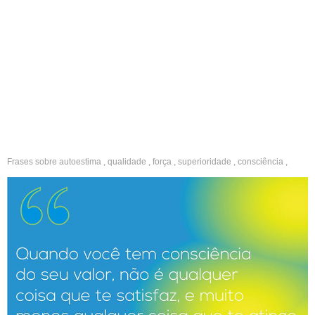
Frases sobre
autoestima
,
qualidade
,
força
,
superioridade
,
consciência
,
bonitos
,
otimistas
,
positivos
,
motivadores
,
motivação
,
inspiradores
,
reflexão
,
legais
,
criativos
,
solteira
,
indiretas
,
boa tarde
,
facebook
,
whatsapp
,
fotos
,
namorado
,
namorada