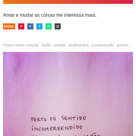
Amar e mudar as coisas me interessa mais.
EMAIL
P
F
T
W
D
Frases sobre
coração
,
razão
,
sentido
,
sentimentos
,
compreensão
,
poesia
,
fotos
,
boa noite
,
reflexão
,
bonitos