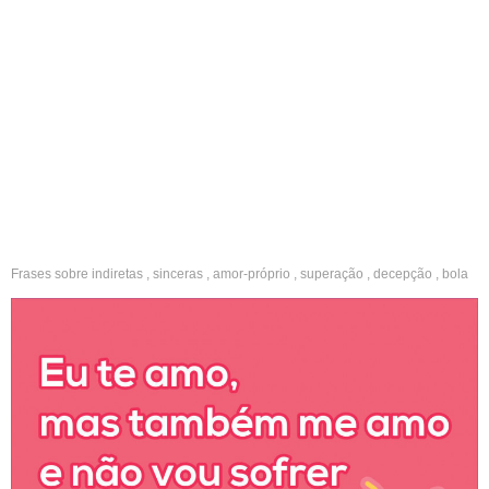
Frases sobre
indiretas
,
sinceras
,
amor-próprio
,
superação
,
decepção
,
bola
pra frente
,
autoestima
,
sabedoria
,
impactantes
,
polêmicas
,
fotos sozinha
,
legenda