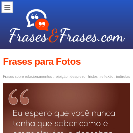
Frases para Fotos
Frases sobre
relacionamentos
,
rejeição
,
desprezo
,
tristes
,
reflexão
,
indiretas
,
fotos sozinha
,
solidão
,
auto-estima