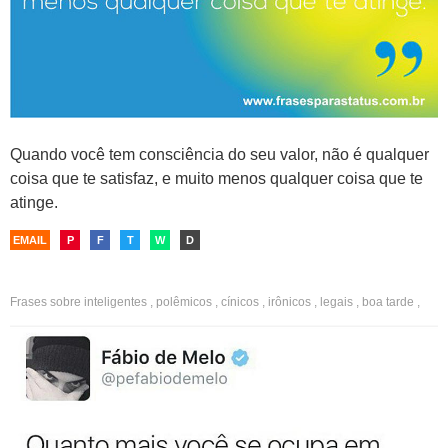
Quando você tem consciência do seu valor, não é qualquer
coisa que te satisfaz, e muito menos qualquer coisa que te
atinge.
EMAIL
P
F
T
W
D
Frases sobre
inteligentes
,
polêmicos
,
cínicos
,
irônicos
,
legais
,
boa tarde
,
indiretas
,
facebook
,
whatsapp
,
fotos
,
amigos
,
palpite
,
opinião
,
intromissão
,
gente metida