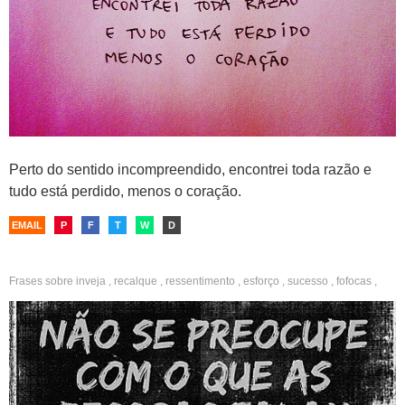
Perto do sentido incompreendido, encontrei toda razão e
tudo está perdido, menos o coração.
EMAIL
P
F
T
W
D
Frases sobre
inveja
,
recalque
,
ressentimento
,
esforço
,
sucesso
,
fofocas
,
indiretas
,
fotos
,
whatsapp
,
polêmicos
,
cínicos
,
irônicos
,
ousados