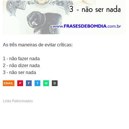
As três maneiras de evitar críticas:
1 - não fazer nada
2 - não dizer nada
3 - não ser nada
EMAIL
P
F
T
W
D
Links Patrocinados