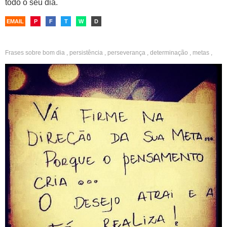
todo o seu dia.
EMAIL
P
F
T
W
D
Frases sobre
bom dia
,
persistência
,
perseverança
,
determinação
,
metas
,
objetivos
,
criatividade
,
atração
,
fé
,
realização