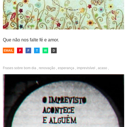
Que não nos falte fé e amor.
EMAIL
P
F
T
W
D
Frases sobre
bom dia
,
renovação
,
esperança
,
imprevisível
,
acaso
,
confiança
,
relacionamentos
,
amor