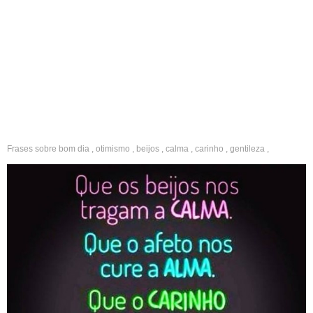
Frases sobre
bom dia
,
otimismo
,
beijos
,
calma
,
carinho
,
gentileza
,
positividade
,
esperança