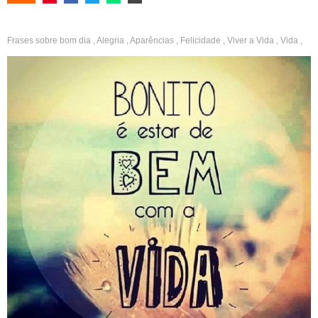
Frases sobre
bom dia
,
Alegria
,
Aparências
,
Felicidade
,
Viver a Vida
,
Vida
,
Beleza
,
Leveza