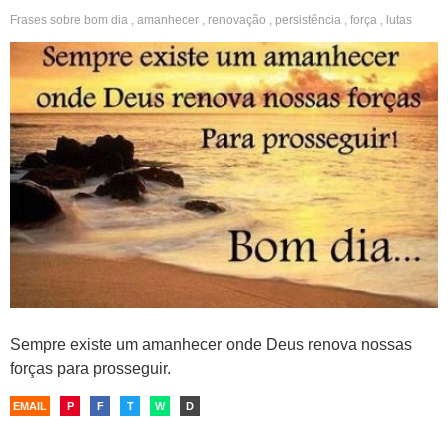
Frases sobre
bom dia
,
amanhecer
,
renovação
,
persistência
,
força
,
lutas
Sempre existe um amanhecer onde Deus renova nossas
forças para prosseguir.
EMAIL
P
F
T
W
D