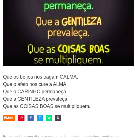
Que os beijos nos tragam CALMA.
Que o afeto nos cure a ALMA.
Que o CARINHO permaneça.
Que a GENTILEZA prevaleça.
Que as COISAS BOAS se multipliquem.
EMAIL
P
F
T
W
D
Frases sobre
bom dia
,
coragem
,
ação
,
atitude
,
iniciativa
,
mudanças
,