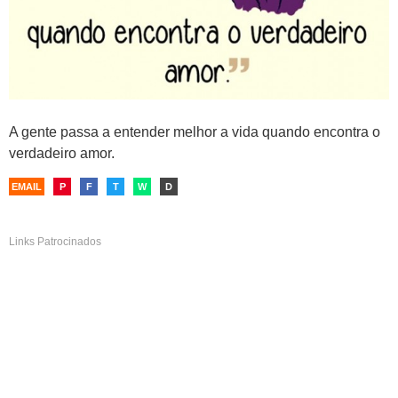
A gente passa a entender melhor a vida quando encontra o
verdadeiro amor.
EMAIL
P
F
T
W
D
Links Patrocinados