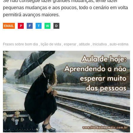
Se não consegue fazer grandes mudanças, tente fazer
pequenas mudanças e aos poucos, todo o cenário em volta
permitirá avanços maiores.
EMAIL
P
F
T
W
D
Frases sobre
bom dia
,
lição de vida
,
esperar
,
atitude
,
iniciativa
,
auto-estima
,
se valorizar
,
ilusão
,
decepção