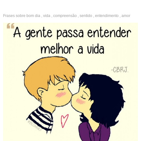
Frases sobre
bom dia
,
vida
,
compreensão
,
sentido
,
entendimento
,
amor