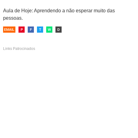
Aula de Hoje: Aprendendo a não esperar muito das
pessoas.
EMAIL
P
F
T
W
D
Links Patrocinados