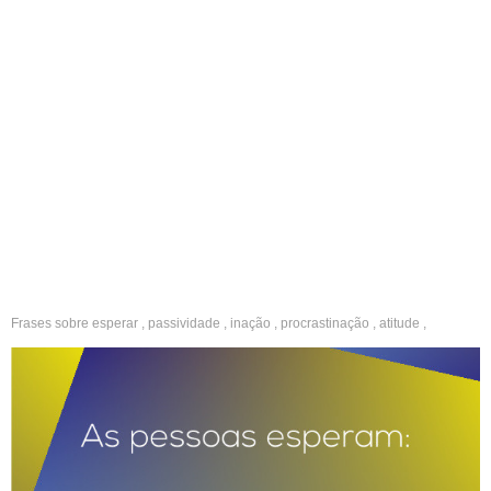
Frases sobre
esperar
,
passividade
,
inação
,
procrastinação
,
atitude
,
iniciativa
,
ação
,
reflexivas
,
reflexão
,
curtas