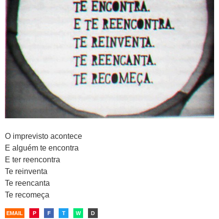
O imprevisto acontece
E alguém te encontra
E ter reencontra
Te reinventa
Te reencanta
Te recomeça
EMAIL
P
F
T
W
D