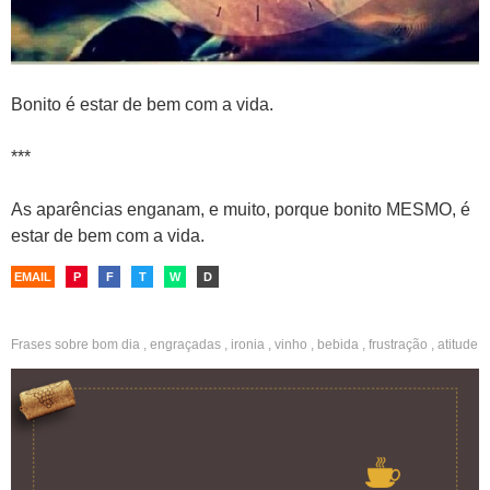
Bonito é estar de bem com a vida.
***
As aparências enganam, e muito, porque bonito MESMO, é
estar de bem com a vida.
EMAIL
P
F
T
W
D
Frases sobre
bom dia
,
engraçadas
,
ironia
,
vinho
,
bebida
,
frustração
,
atitude
,
força
,
coragem
,
aceitação
,
limites
,
reflexão