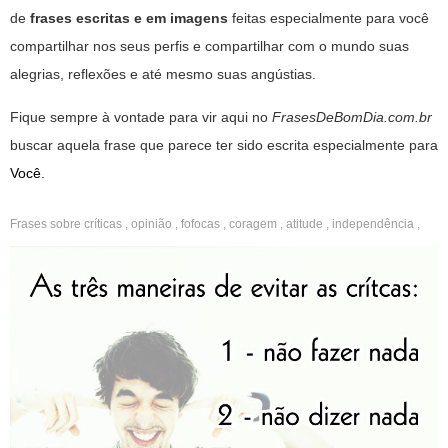
de
frases escritas e em imagens
feitas especialmente para você
compartilhar nos seus perfis e compartilhar com o mundo suas
alegrias, reflexões e até mesmo suas angústias.
Fique sempre à vontade para vir aqui no
FrasesDeBomDia.com.br
buscar aquela frase que parece ter sido escrita especialmente para
Você
.
Frases sobre
críticas
,
opinião
,
fofocas
,
coragem
,
atitude
,
independência
,
motivação
,
reflexão
,
ousadas