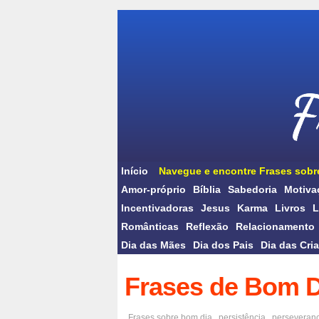
Início
Navegue e encontre Frases sobr
Amor-próprio
Bíblia
Sabedoria
Motiva
Incentivadoras
Jesus
Karma
Livros
L
Românticas
Reflexão
Relacionamento
Dia das Mães
Dia dos Pais
Dia das Cri
Frases de Bom D
Frases sobre
bom dia
,
persistência
,
perseveran