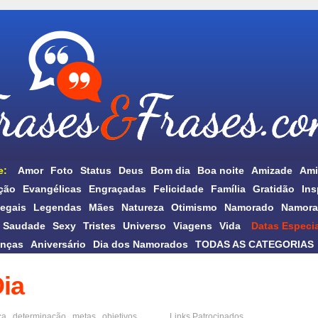
e:
Amor
Foto
Status
Deus
Bom dia
Boa noite
Amizade
Ami
ção
Evangélicas
Engraçadas
Felicidade
Família
Gratidão
Ins
egais
Legendas
Mães
Natureza
Otimismo
Namorado
Namora
Saudade
Sexy
Tristes
Universo
Viagens
Vida
Datas Especia
anças
Aniversário
Dia dos Namorados
TODAS AS CATEGORIAS
ia
ça
,
determinação
,
metas
,
objetivos
,
Links Patrocinados