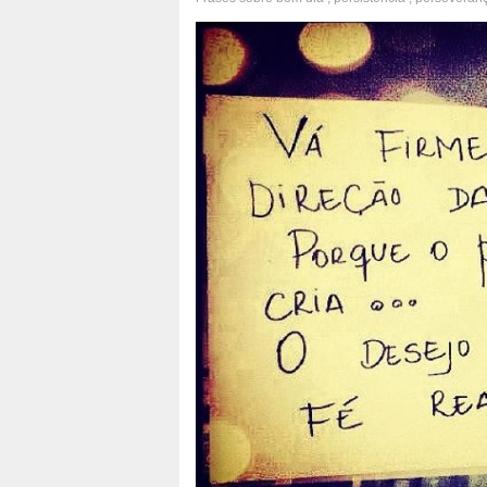
criatividade
,
atração
,
fé
,
realização