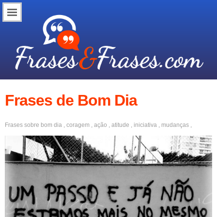
Frases de Bom Dia
Frases sobre
bom dia
,
coragem
,
ação
,
atitude
,
iniciativa
,
mudanças
,
começar