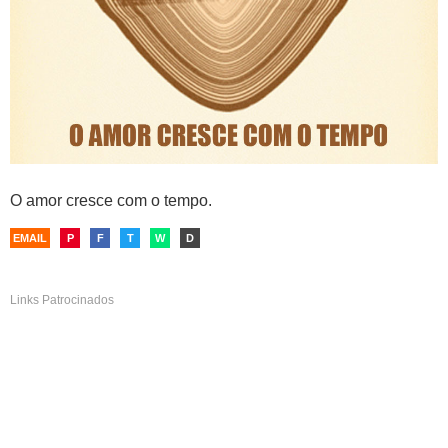
O amor cresce com o tempo.
EMAIL
P
F
T
W
D
Links Patrocinados