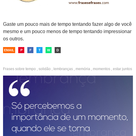
Gaste um pouco mais de tempo tentando fazer algo de você
mesmo e um pouco menos de tempo tentando impressionar
os outros.
EMAIL
P
F
T
W
D
Frases sobre
tempo
,
solidão
,
lembranças
,
memória
,
momentos
,
estar juntos
,
reflexão
,
saudade