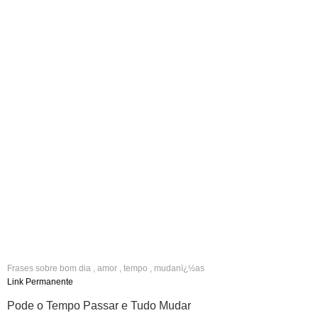
Frases sobre
bom dia
,
amor
,
tempo
,
mudanï¿½as
Link Permanente
Pode o Tempo Passar e Tudo Mudar