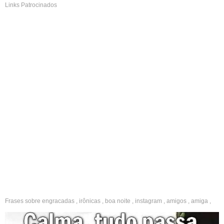
Links Patrocinados
Frases sobre
engracadas
,
irônicas
,
boa noite
,
instagram
,
amigos
,
amiga
,
paciência
,
tempo