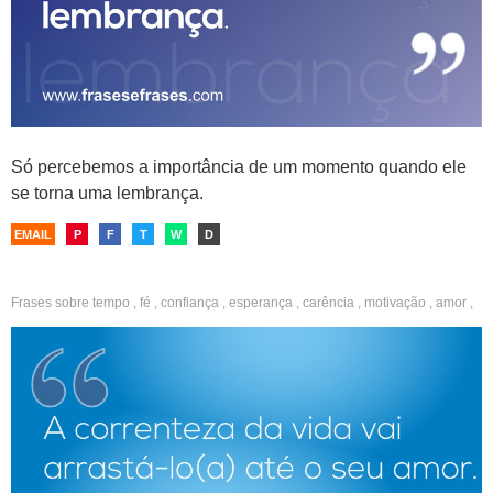
Só percebemos a importância de um momento quando ele
se torna uma lembrança.
EMAIL
P
F
T
W
D
Frases sobre
tempo
,
fé
,
confiança
,
esperança
,
carência
,
motivação
,
amor
,
solidão
,
paciência
,
perseverança
,
sabedoria
,
reflexão