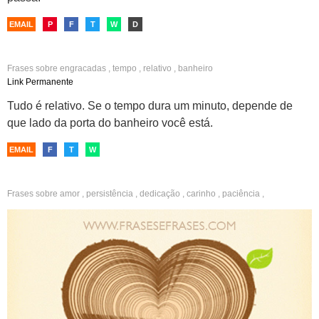
EMAIL
P
F
T
W
D
Frases sobre
engracadas
,
tempo
,
relativo
,
banheiro
Link Permanente
Tudo é relativo. Se o tempo dura um minuto, depende de
que lado da porta do banheiro você está.
EMAIL
F
T
W
Frases sobre
amor
,
persistência
,
dedicação
,
carinho
,
paciência
,
reciprocidade
,
tempo
,
reflexão
,
criativas