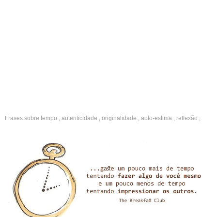
Frases sobre
tempo
,
autenticidade
,
originalidade
,
auto-estima
,
reflexão
,
inspiradoras
,
motivação
,
auto-cuidado
,
concentração