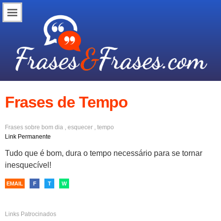
Frases de Tempo
Frases sobre
bom dia
,
esquecer
,
tempo
Link Permanente
Tudo que é bom, dura o tempo necessário para se tornar
inesquecível!
EMAIL
F
T
W
Links Patrocinados