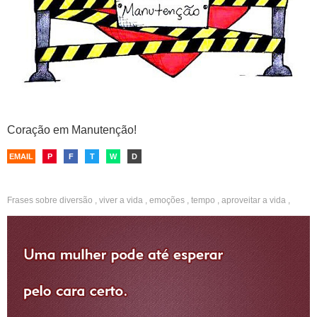
Coração em Manutenção!
EMAIL
P
F
T
W
D
Frases sobre
diversão
,
viver a vida
,
emoções
,
tempo
,
aproveitar a vida
,
mulheres
,
homens
,
pessoa certa
,
desapego