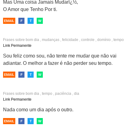
Mas Uma coisa Jamais Mudarï¿½,
O Amor que Tenho Por ti.
EMAIL
F
T
W
Frases sobre
bom dia
,
mudanças
,
felicidade
,
controle
,
domínio
,
tempo
Link Permanente
Sou feliz como sou, não tente me mudar que não vai
adiantar. O melhor a fazer é não perder seu tempo.
EMAIL
F
T
W
Frases sobre
bom dia
,
tempo
,
paciência
,
dia
Link Permanente
Nada como um dia após o outro.
EMAIL
F
T
W