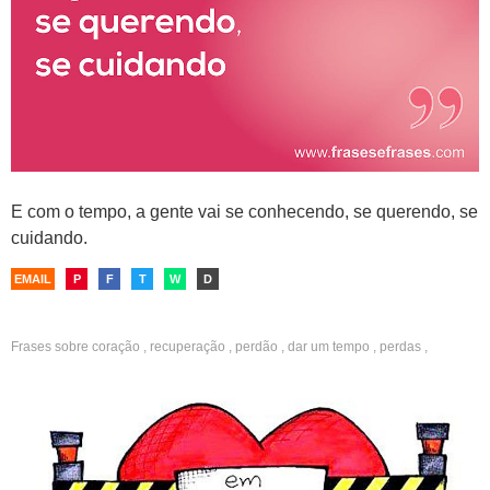
E com o tempo, a gente vai se conhecendo, se querendo, se
cuidando.
EMAIL
P
F
T
W
D
Frases sobre
coração
,
recuperação
,
perdão
,
dar um tempo
,
perdas
,
separação