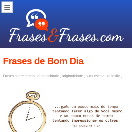
Frases de Bom Dia
Frases sobre
tempo
,
autenticidade
,
originalidade
,
auto-estima
,
reflexão
,
inspiradoras
,
motivação
,
auto-cuidado
,
concentração