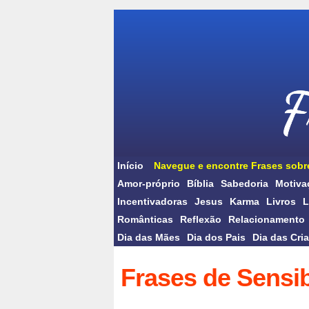
Início
Navegue e encontre Frases sobr
Amor-próprio
Bíblia
Sabedoria
Motiva
Incentivadoras
Jesus
Karma
Livros
L
Românticas
Reflexão
Relacionamento
Dia das Mães
Dia dos Pais
Dia das Cri
Frases de Sensib