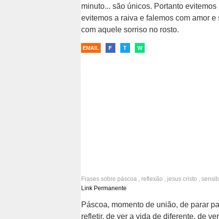
minuto... são únicos. Portanto evitemos 
evitemos a raiva e falemos com amor e
com aquele sorriso no rosto.
EMAIL
F
T
W
Frases sobre
páscoa
,
reflexão
,
jesus cristo
,
sensib
vida
Link Permanente
Páscoa, momento de união, de parar pa
refletir, de ver a vida de diferente, de ve