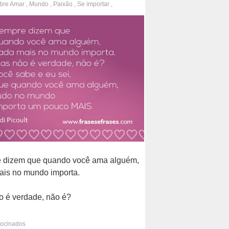
obre
Amar
,
Mundo
,
Paixão
,
Se importar
,
dade
,
Mensagens
 dizem que quando você ama alguém,
is no mundo importa.
 é verdade, não é?
be e eu sei, que quando você ama
rocinados