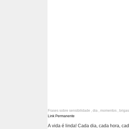
Frases sobre
sensibilidade
,
dia
,
momentos
,
brigas
ressentimento
,
raiva
,
amor
,
carinho
,
sorrisos
Link Permanente
A vida é linda! Cada dia, cada hora, ca