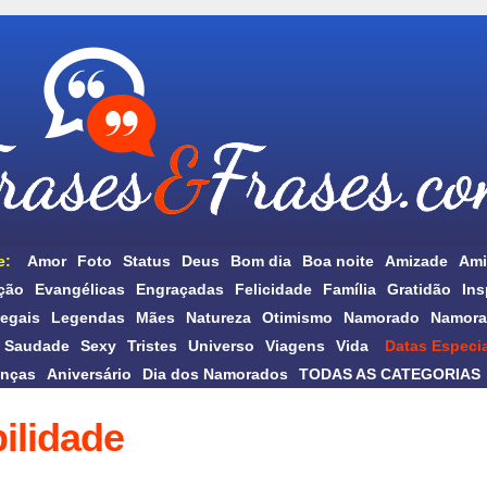
e:
Amor
Foto
Status
Deus
Bom dia
Boa noite
Amizade
Ami
ção
Evangélicas
Engraçadas
Felicidade
Família
Gratidão
Ins
egais
Legendas
Mães
Natureza
Otimismo
Namorado
Namora
Saudade
Sexy
Tristes
Universo
Viagens
Vida
Datas Especia
anças
Aniversário
Dia dos Namorados
TODAS AS CATEGORIAS
ilidade