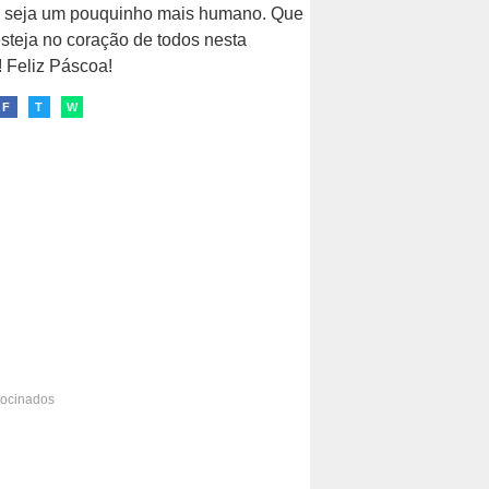
 seja um pouquinho mais humano. Que
steja no coração de todos nesta
 Feliz Páscoa!
F
T
W
rocinados