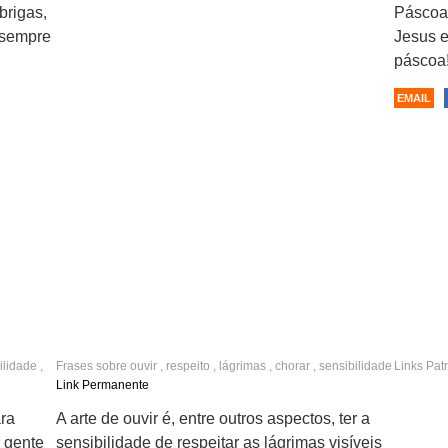
brigas,
Páscoa
 sempre
Jesus e
páscoa!
EMAIL
ilidade
,
Frases sobre
ouvir
,
respeito
,
lágrimas
,
chorar
,
sensibilidade
Links Pat
,
atenção
Link Permanente
ra
A arte de ouvir é, entre outros aspectos, ter a
r gente
sensibilidade de respeitar as lágrimas visíveis