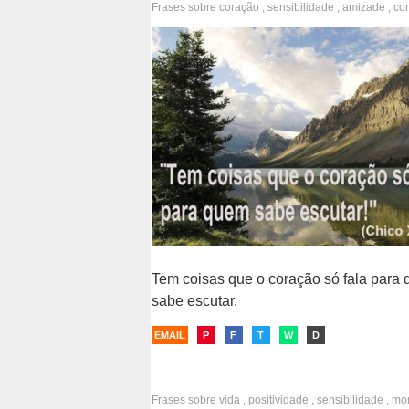
Frases sobre
coração
,
sensibilidade
,
amizade
,
co
amiga
,
indiretas
,
intuição
Tem coisas que o coração só fala para
sabe escutar.
EMAIL
P
F
T
W
D
Frases sobre
vida
,
positividade
,
sensibilidade
,
mo