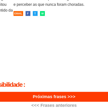
itou
e perceber as que nunca foram choradas.
ntido da
EMAIL
F
T
W
ibilidade :
Próximas frases >>>
<<< Frases anteriores