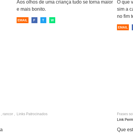
Aos olhos de uma criança tudo se torna maior
O que v
e mais bonito.
sim a 
no fim t
EMAIL
F
T
W
EMAIL
,
rancor
,
Links Patrocinados
Frases s
humanid
Link Per
da
Que est