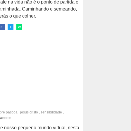
ale na vida não é o ponto de partida e
caminhada. Caminhando e semeando,
erás o que colher.
F
T
W
obre
páscoa
,
jesus cristo
,
sensibilidade
,
ade
,
feliz páscoa
manente
e nosso pequeno mundo virtual, nesta