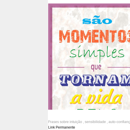
viver a vida
Frases sobre
intuição
,
sensibilidade
,
auto-confian
Link Permanente