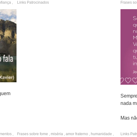
nfiança
,
Links Patrocinados
Frases s
Sensibili
 quem
Sempre
nada ma
Mas não
Você sa
mentos
,
Frases sobre
fome
,
miséria
,
amor fraterno
,
humanidade
,
Links Pat