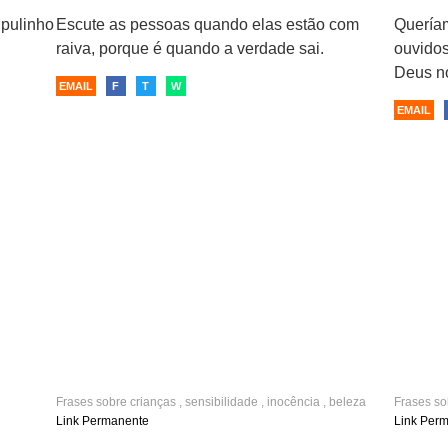
 pulinho
Escute as pessoas quando elas estão com
Queríam
raiva, porque é quando a verdade sai.
ouvidos
 vida
Deus no
EMAIL
F
T
W
EMAIL
Frases sobre
crianças
,
sensibilidade
,
inocência
,
beleza
Frases s
sensibili
Link Permanente
Link Per