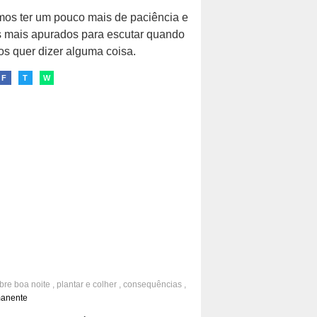
os ter um pouco mais de paciência e
 mais apurados para escutar quando
s quer dizer alguma coisa.
F
T
W
obre
boa noite
,
plantar e colher
,
consequências
,
dade
,
felicidade
,
viver a vida
,
vida
manente