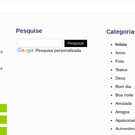
Pesquise
Categoria
Início
Pesquisa personalizada
ma
Amor
Foto
 e
Status
Deus
Bom dia
Boa noite
Amizade
Amigos
Apaixona
Autoestim