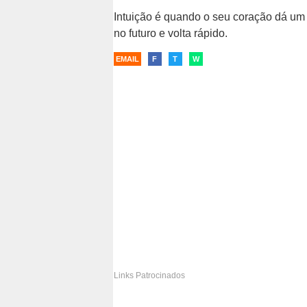
Intuição é quando o seu coração dá um
no futuro e volta rápido.
São os momentos simples que tornam a
bela.
EMAIL
F
T
W
EMAIL
P
F
T
W
D
Links Patrocinados