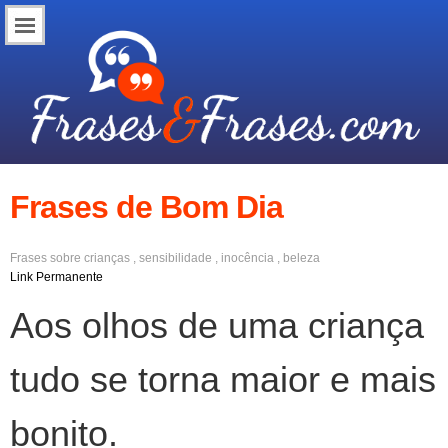
Frases de Bom Dia
Frases sobre
crianças
,
sensibilidade
,
inocência
,
beleza
Link Permanente
Aos olhos de uma criança
tudo se torna maior e mais
bonito.