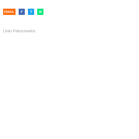
EMAIL
F
T
W
Links Patrocinados