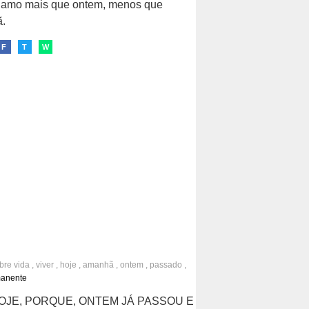
e amo mais que ontem, menos que
.
F
T
W
obre
vida
,
viver
,
hoje
,
amanhã
,
ontem
,
passado
,
,
futuro
manente
HOJE, PORQUE, ONTEM JÁ PASSOU E