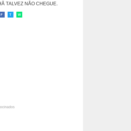
Ã TALVEZ NÃO CHEGUE.
F
T
W
rocinados