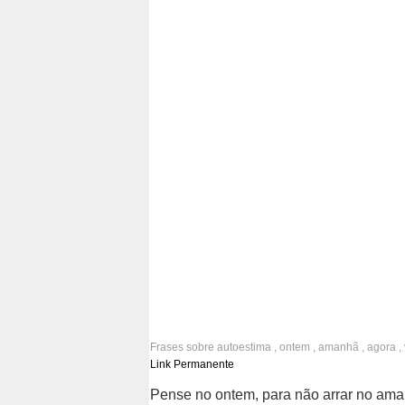
Frases sobre
autoestima
,
ontem
,
amanhã
,
agora
,
Link Permanente
Pense no ontem, para não arrar no ama