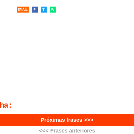
EMAIL
F
T
W
ha :
Próximas frases >>>
<<< Frases anteriores