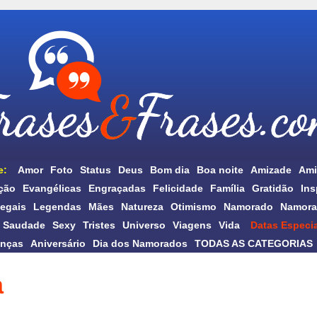
e:
Amor
Foto
Status
Deus
Bom dia
Boa noite
Amizade
Ami
ção
Evangélicas
Engraçadas
Felicidade
Família
Gratidão
Ins
egais
Legendas
Mães
Natureza
Otimismo
Namorado
Namora
Saudade
Sexy
Tristes
Universo
Viagens
Vida
Datas Especia
anças
Aniversário
Dia dos Namorados
TODAS AS CATEGORIAS
a