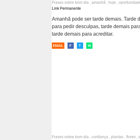
Frases sobre
bom dia
,
amanhã
,
hoje
,
oportunidad
atitude
,
fazer acontecer
Link Permanente
Amanhã pode ser tarde demais. Tarde 
para pedir desculpas, tarde demais para
tarde demais para acreditar.
EMAIL
F
T
W
Frases sobre
bom dia
,
confiança
,
plantas
,
flores
,