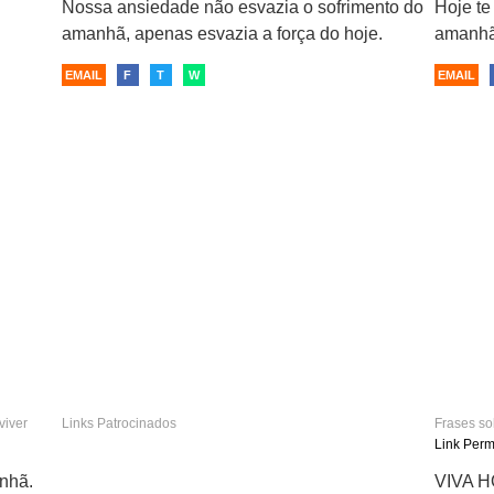
Nossa ansiedade não esvazia o sofrimento do
Hoje t
amanhã, apenas esvazia a força do hoje.
amanhã
EMAIL
F
T
W
EMAIL
viver
Links Patrocinados
Frases s
presente
Link Per
nhã.
VIVA 