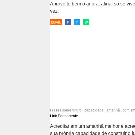
Aproveite bem o agora, afinal só se viv
vez.
EMAIL
F
T
W
Frases sobre
futuro
,
capacidade
,
amanhã
,
otimis
otimistas
Link Permanente
Acreditar em um amanhã melhor é acred
sua própria capacidade de construir o fu