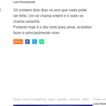
futuro
,
atitude
,
iniciativa
,
amar
,
viver a vida
Link Permanente
!
Só existem dois dias no ano que nada pode
ser feito. Um se chama ontem e o outro se
chama amanhã.
Portanto hoje é o dia certo para amar, acreditar,
fazer e principalmente viver.
EMAIL
F
T
W
Frases sobre
evangélicas
,
guiar
,
guardar
,
amanhã
,
deus
,
Frases s
hoje
,
ontem
amor
,
fel
Link Per