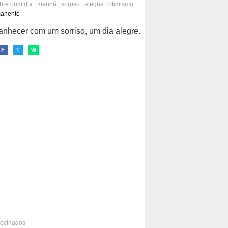
obre
bom dia
,
manhã
,
sorriso
,
alegria
,
otimismo
manente
hecer com um sorriso, um dia alegre.
F
T
W
rocinados