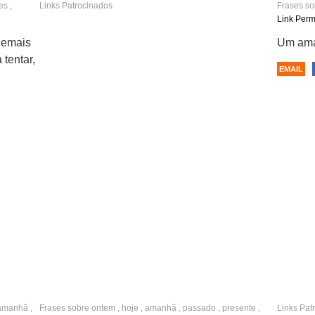
es
,
Links Patrocinados
Frases s
Link Per
demais
Um aman
 tentar,
EMAIL
amanhã
,
Frases sobre
ontem
,
hoje
,
amanhã
,
passado
,
presente
,
Links Pat