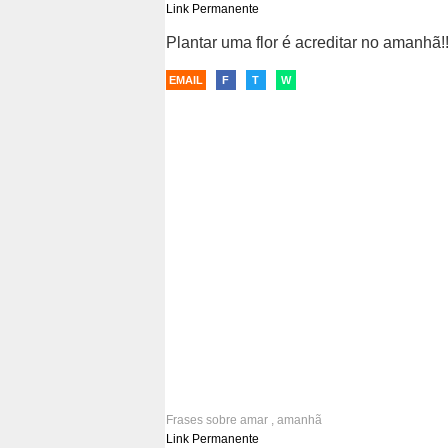
fé
Link Permanente
Plantar uma flor é acreditar no amanhã!!
EMAIL
F
T
W
Frases sobre
amar
,
amanhã
Link Permanente