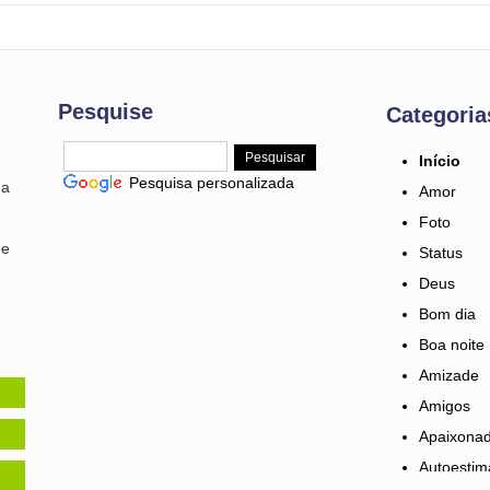
Pesquise
Categoria
Início
Pesquisa personalizada
ma
Amor
Foto
 e
Status
Deus
Bom dia
Boa noite
Amizade
Amigos
Apaixona
Autoestim