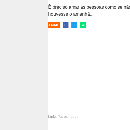
È preciso amar as pessoas como se nã
houvesse o amanhã...
EMAIL
F
T
W
Links Patrocinados