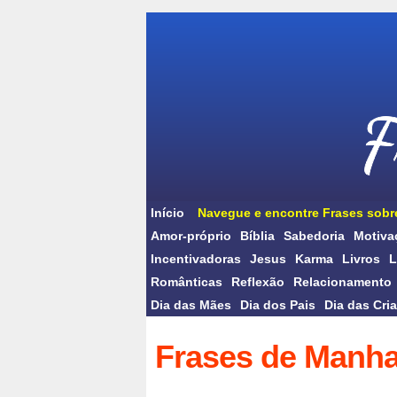
Início
Navegue e encontre Frases sobr
Amor-próprio
Bíblia
Sabedoria
Motiva
Incentivadoras
Jesus
Karma
Livros
L
Românticas
Reflexão
Relacionamento
Dia das Mães
Dia dos Pais
Dia das Cri
Frases de Manh