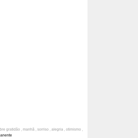
obre
gratidão
,
manhã
,
sorriso
,
alegria
,
otimismo
,
icidade
,
marido
,
esposa
manente