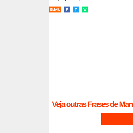
EMAIL
F
T
W
Veja outras Frases de Man