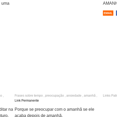
e uma
AMANH
EMAIL
mo
,
Frases sobre
tempo
,
preocupação
,
ansiedade
,
amanhã
,
Links Pat
responsabilidade
,
irônicas
,
engraçadas
,
reflexão
Link Permanente
itar na
Porque se preocupar com o amanhã se ele
turo.
acaba depois de amanhã.