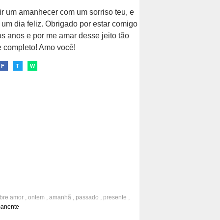
ir um amanhecer com um sorriso teu, e
i um dia feliz. Obrigado por estar comigo
os anos e por me amar desse jeito tão
e completo! Amo você!
F
T
W
obre
amor
,
ontem
,
amanhã
,
passado
,
presente
,
manente