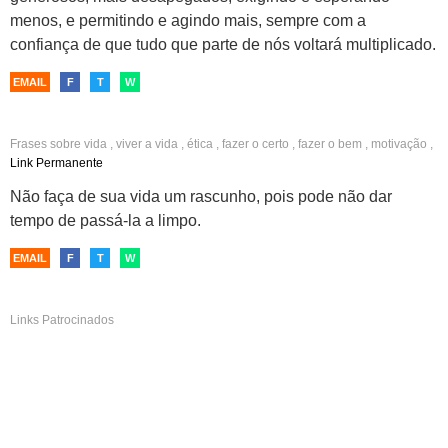
menos, e permitindo e agindo mais, sempre com a
confiança de que tudo que parte de nós voltará multiplicado.
EMAIL
F
T
W
Frases sobre
vida
,
viver a vida
,
ética
,
fazer o certo
,
fazer o bem
,
motivação
,
motivadoras
,
inspiradoras
,
reflexivas
,
reflexão
,
bom dia
,
facebook
,
Link Permanente
instagram
,
fotos
Não faça de sua vida um rascunho, pois pode não dar
tempo de passá-la a limpo.
EMAIL
F
T
W
Links Patrocinados