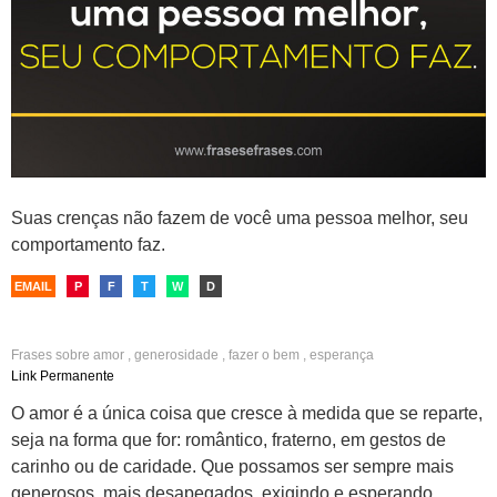
Suas crenças não fazem de você uma pessoa melhor, seu
comportamento faz.
EMAIL
P
F
T
W
D
Frases sobre
amor
,
generosidade
,
fazer o bem
,
esperança
Link Permanente
O amor é a única coisa que cresce à medida que se reparte,
seja na forma que for: romântico, fraterno, em gestos de
carinho ou de caridade. Que possamos ser sempre mais
generosos, mais desapegados, exigindo e esperando