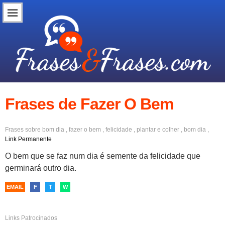
Frases de Fazer O Bem
Frases sobre
bom dia
,
fazer o bem
,
felicidade
,
plantar e colher
,
bom dia
,
positividade
,
otimismo
Link Permanente
O bem que se faz num dia é semente da felicidade que
germinará outro dia.
EMAIL
F
T
W
Links Patrocinados