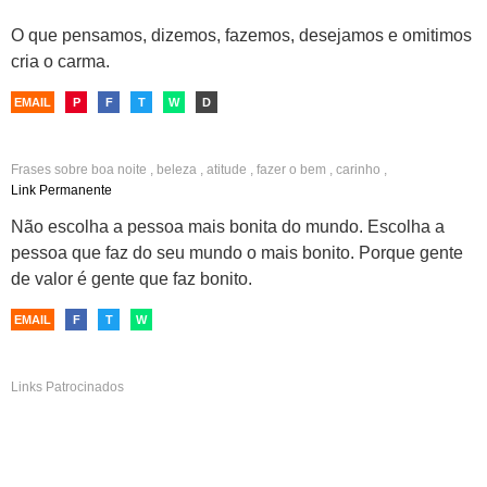
O que pensamos, dizemos, fazemos, desejamos e omitimos
cria o carma.
EMAIL
P
F
T
W
D
Frases sobre
boa noite
,
beleza
,
atitude
,
fazer o bem
,
carinho
,
relacionamentos
,
escolhas
Link Permanente
Não escolha a pessoa mais bonita do mundo. Escolha a
pessoa que faz do seu mundo o mais bonito. Porque gente
de valor é gente que faz bonito.
EMAIL
F
T
W
Links Patrocinados