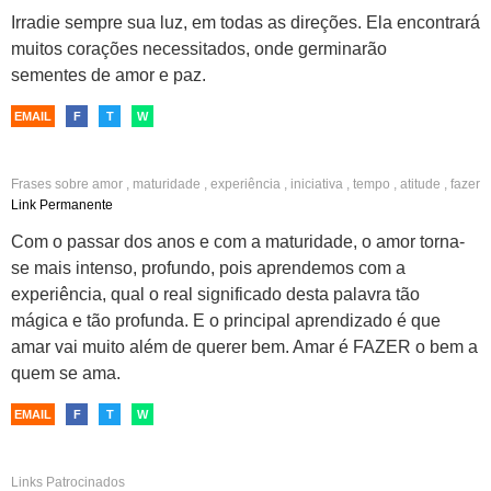
Irradie sempre sua luz, em todas as direções. Ela encontrará
muitos corações necessitados, onde germinarão
sementes de amor e paz.
EMAIL
F
T
W
Frases sobre
amor
,
maturidade
,
experiência
,
iniciativa
,
tempo
,
atitude
,
fazer
o bem
Link Permanente
Com o passar dos anos e com a maturidade, o amor torna-
se mais intenso, profundo, pois aprendemos com a
experiência, qual o real significado desta palavra tão
mágica e tão profunda. E o principal aprendizado é que
amar vai muito além de querer bem. Amar é FAZER o bem a
quem se ama.
EMAIL
F
T
W
Links Patrocinados