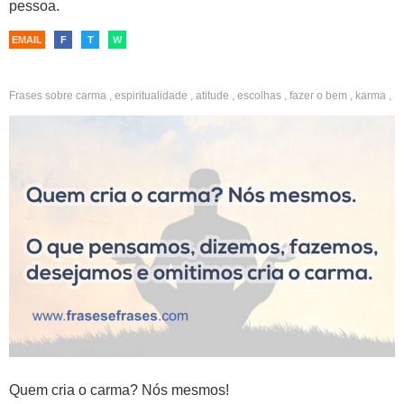
pessoa.
EMAIL
F
T
W
Frases sobre
carma
,
espiritualidade
,
atitude
,
escolhas
,
fazer o bem
,
karma
,
lei do retorno
,
reflexão
,
sabedoria
,
convivência
,
tolerância
,
amorosidade
Quem cria o carma? Nós mesmos!