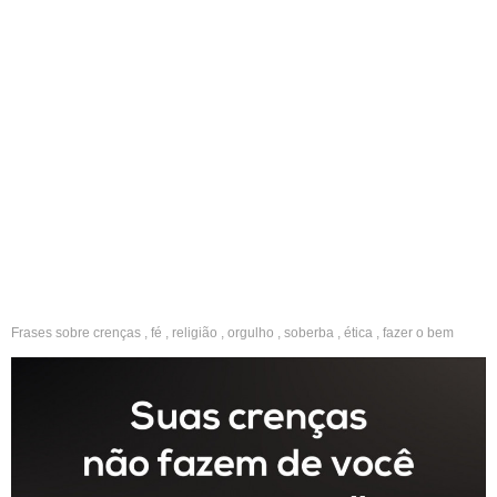
Frases sobre
crenças
,
fé
,
religião
,
orgulho
,
soberba
,
ética
,
fazer o bem