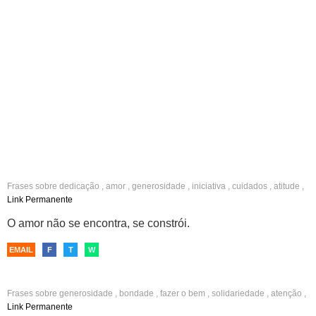
Frases sobre
dedicação
,
amor
,
generosidade
,
iniciativa
,
cuidados
,
atitude
,
fazer o bem
Link Permanente
O amor não se encontra, se constrói.
EMAIL
F
T
W
Frases sobre
generosidade
,
bondade
,
fazer o bem
,
solidariedade
,
atenção
,
carinho
,
amor fraterno
,
paz
,
boa vontade
Link Permanente