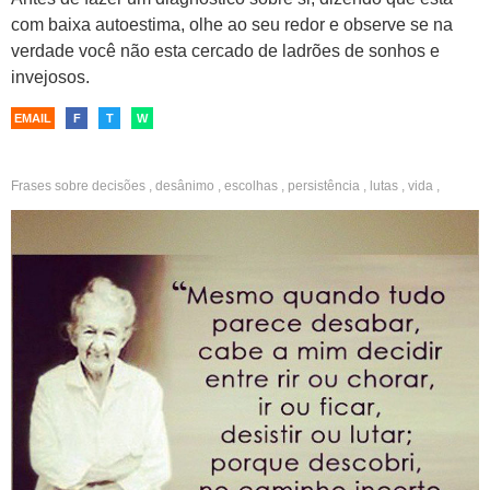
com baixa autoestima, olhe ao seu redor e observe se na
verdade você não esta cercado de ladrões de sonhos e
invejosos.
EMAIL
F
T
W
Frases sobre
decisões
,
desânimo
,
escolhas
,
persistência
,
lutas
,
vida
,
incerteza