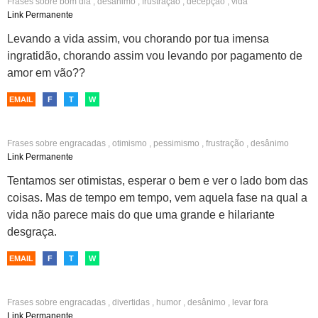
Frases sobre
bom dia
,
desânimo
,
frustração
,
decepção
,
vida
Link Permanente
Levando a vida assim, vou chorando por tua imensa
ingratidão, chorando assim vou levando por pagamento de
amor em vão??
EMAIL
F
T
W
Frases sobre
engracadas
,
otimismo
,
pessimismo
,
frustração
,
desânimo
Link Permanente
Tentamos ser otimistas, esperar o bem e ver o lado bom das
coisas. Mas de tempo em tempo, vem aquela fase na qual a
vida não parece mais do que uma grande e hilariante
desgraça.
EMAIL
F
T
W
Frases sobre
engracadas
,
divertidas
,
humor
,
desânimo
,
levar fora
Link Permanente