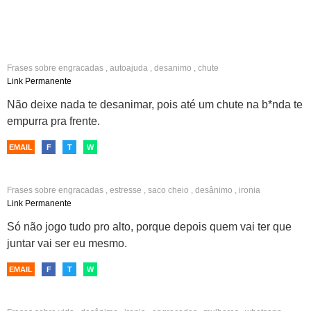
Frases sobre
engracadas
,
autoajuda
,
desanimo
,
chute
Link Permanente
Não deixe nada te desanimar, pois até um chute na b*nda te
empurra pra frente.
EMAIL
F
T
W
Frases sobre
engracadas
,
estresse
,
saco cheio
,
desânimo
,
ironia
Link Permanente
Só não jogo tudo pro alto, porque depois quem vai ter que
juntar vai ser eu mesmo.
EMAIL
F
T
W