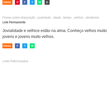
EMAIL
P
F
T
W
D
Frases sobre
disposição
,
juventude
,
idade
,
tempo
,
velhice
,
desânimo
Link Permanente
Jovialidade e velhice estão na alma. Conheço velhos muito
jovens e jovens muito velhos.
EMAIL
F
T
W
Links Patrocinados