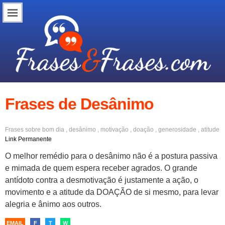
Frases de Desânimo
Frases sobre
bom dia
,
desânimo
,
motivação
,
doação
,
generosidade
,
atitude
Link Permanente
O melhor remédio para o desânimo não é a postura passiva
e mimada de quem espera receber agrados. O grande
antídoto contra a desmotivação é justamente a ação, o
movimento e a atitude da DOAÇÃO de si mesmo, para levar
alegria e ânimo aos outros.
EMAIL
F
T
W