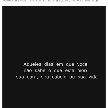
Frases sobre
vida
,
desânimo
,
ironia
,
engraçados
,
mulheres
,
whatsapp
,
bom dia
,
loucos
,
idiotas
,
engraçados
,
irônicos
,
triste