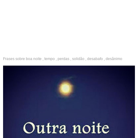
Frases sobre
boa noite
,
tempo
,
perdas
,
solidão
,
desabafo
,
desânimo