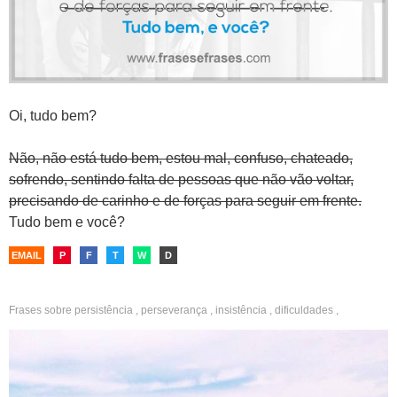
Oi, tudo bem?
Não, não está tudo bem, estou mal, confuso, chateado,
sofrendo, sentindo falta de pessoas que não vão voltar,
precisando de carinho e de forças para seguir em frente.
Tudo bem e você?
EMAIL
P
F
T
W
D
Frases sobre
persistência
,
perseverança
,
insistência
,
dificuldades
,
desânimo
,
confiança
,
tempo