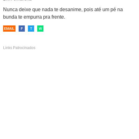
Nunca deixe que nada te desanime, pois até um pé na
bunda te empurra pra frente.
EMAIL
F
T
W
Links Patrocinados