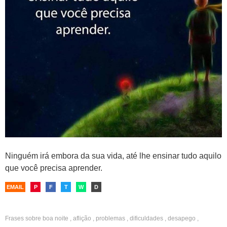
Ninguém irá embora da sua vida, até lhe ensinar tudo aquilo
que você precisa aprender.
EMAIL
P
F
T
W
D
Frases sobre
boa noite
,
aflição
,
problemas
,
dificuldades
,
desapego
,
evolução
,
aprendizado
,
lições de vida
,
vida