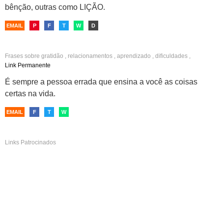
bênção, outras como LIÇÃO.
EMAIL
P
F
T
W
D
Frases sobre
gratidão
,
relacionamentos
,
aprendizado
,
dificuldades
,
superação
,
otimismo
,
compreensão
Link Permanente
É sempre a pessoa errada que ensina a você as coisas
certas na vida.
EMAIL
F
T
W
Links Patrocinados