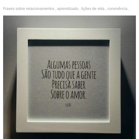
Frases sobre
relacionamentos
,
aprendizado
,
lições de vida
,
convivência
,
experiência