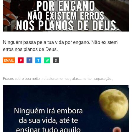
Ninguém passa pela tua vida por engano. Não existem
erros nos planos de Deus.
EMAIL
P
F
T
W
D
Frases sobre
boa noite
,
relacionamentos
,
afastamento
,
separação
,
aprendizado
,
lições de vida
,
vida
,
paciência
,
compreensão