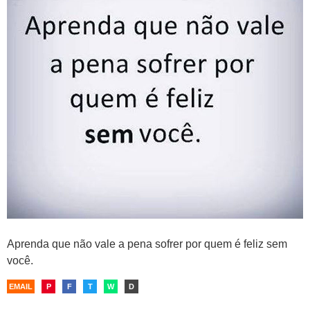
Aprenda que não vale a pena sofrer por quem é feliz sem
você.
EMAIL
P
F
T
W
D