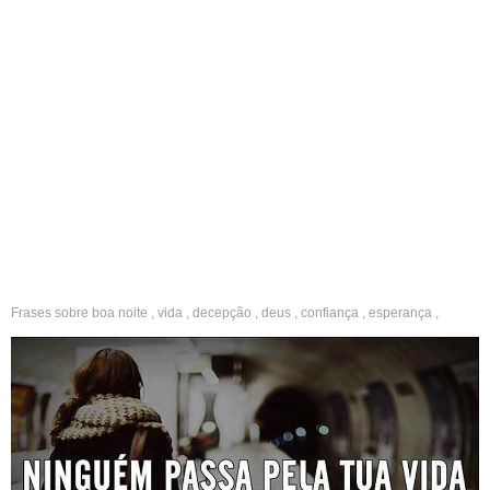
Frases sobre
boa noite
,
vida
,
decepção
,
deus
,
confiança
,
esperança
,
aprendizado