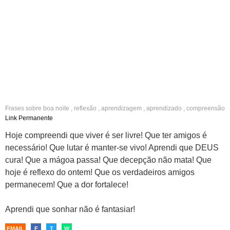
Frases sobre
boa noite
,
reflexão
,
aprendizagem
,
aprendizado
,
compreensão
,
amigos
,
amizade
,
mágoa
,
decepção
,
sofrimento
,
sonhos
Link Permanente
Hoje compreendi que viver é ser livre! Que ter amigos é
necessário! Que lutar é manter-se vivo! Aprendi que DEUS
cura! Que a mágoa passa! Que decepção não mata! Que
hoje é reflexo do ontem! Que os verdadeiros amigos
permanecem! Que a dor fortalece!
Aprendi que sonhar não é fantasiar!
EMAIL
F
T
W