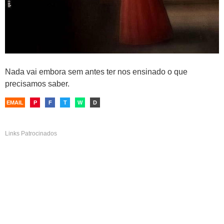
Nada vai embora sem antes ter nos ensinado o que
precisamos saber.
EMAIL
P
F
T
W
D
Links Patrocinados