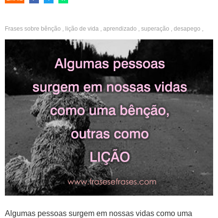
Frases sobre
bênção
,
lição de vida
,
aprendizado
,
superação
,
desapego
,
amor
Algumas pessoas surgem em nossas vidas como uma