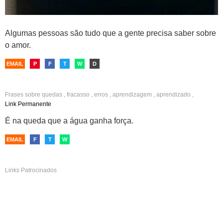
Algumas pessoas são tudo que a gente precisa saber sobre
o amor.
EMAIL
P
F
T
W
D
Frases sobre
quedas
,
fracasso
,
erros
,
aprendizagem
,
aprendizado
,
superação
,
vitória
,
metáforas
Link Permanente
É na queda que a água ganha força.
EMAIL
F
T
W
Links Patrocinados