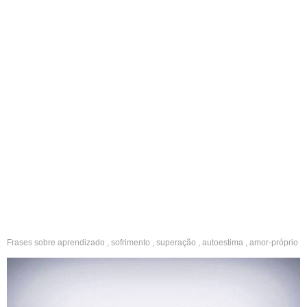
Frases sobre
aprendizado
,
sofrimento
,
superação
,
autoestima
,
amor-próprio
,
amor
,
amiga
,
amigos
,
indiretas
,
solteira
,
curtos
,
cínicos
,
polêmicos
,
motivação
,
inspiradores