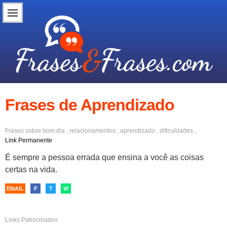
Frases de Aprendizado
Frases sobre
bom dia
,
relacionamentos
,
aprendizado
,
dificuldades
,
superação
,
otimismo
,
compreensão
Link Permanente
É sempre a pessoa errada que ensina a você as coisas
certas na vida.
EMAIL
F
T
W
Links Patrocinados