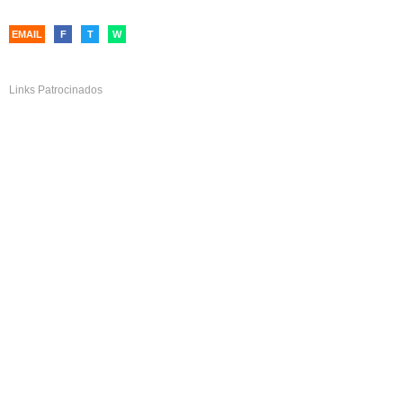
EMAIL
F
T
W
Links Patrocinados