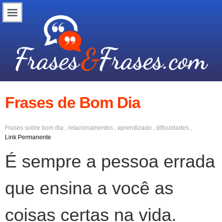
Frases de Bom Dia
Frases sobre
bom dia
,
relacionamentos
,
aprendizado
,
dificuldades
,
superação
,
otimismo
,
compreensão
Link Permanente
É sempre a pessoa errada
que ensina a você as
coisas certas na vida.