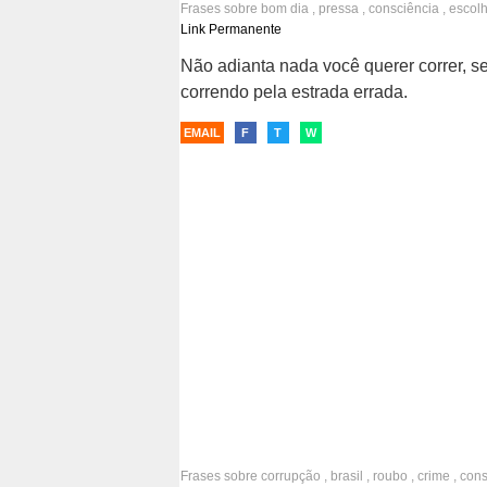
Frases sobre
bom dia
,
pressa
,
consciência
,
escol
Link Permanente
Não adianta nada você querer correr, se
correndo pela estrada errada.
EMAIL
F
T
W
Frases sobre
corrupção
,
brasil
,
roubo
,
crime
,
cons