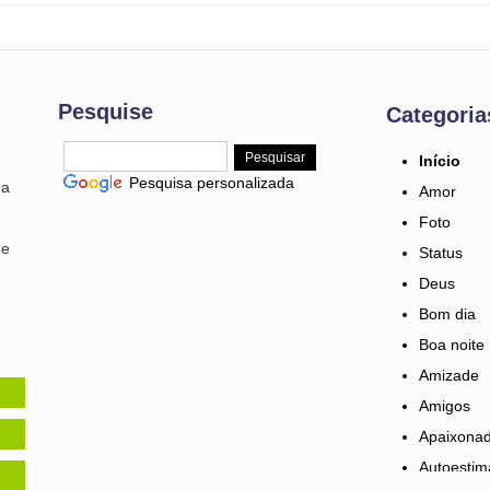
Pesquise
Categoria
Início
Pesquisa personalizada
ma
Amor
Foto
 e
Status
Deus
Bom dia
Boa noite
Amizade
Amigos
Apaixona
Autoestim