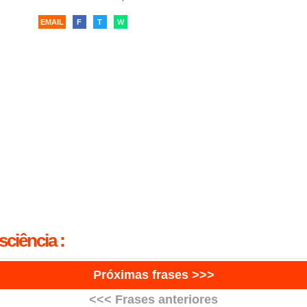
EMAIL
F
T
W
ciência :
Próximas frases >>>
<<< Frases anteriores