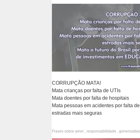
patriotismo
,
saúde
,
educação
CORRUPÇÃO MATA!
Mata crianças por falta de UTIs
Mata doentes por falta de hospitais
Mata pessoas em acidentes por falta de
estradas mais seguras
Mata o futuro do Brasil por falta de
investimentos em EDUCAÇÃO.
Frases sobre
amor
,
responsabilidade
,
generosida
altruísmo
,
consciência
,
indiretas
,
namorado
,
what
EMAIL
P
F
T
W
D