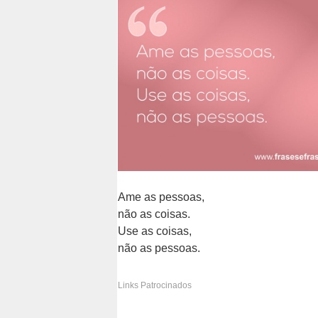
Ame as pessoas,
não as coisas.
Use as coisas,
não as pessoas.
EMAIL
P
F
T
W
D
Links Patrocinados