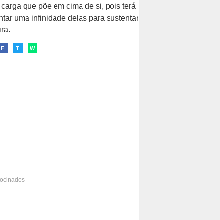
carga que põe em cima de si, pois terá
ntar uma infinidade delas para sustentar
ira.
F
T
W
rocinados