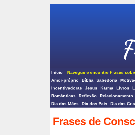
Início
Navegue e encontre Frases sobr
Amor-próprio
Bíblia
Sabedoria
Motiva
Incentivadoras
Jesus
Karma
Livros
L
Românticas
Reflexão
Relacionamento
Dia das Mães
Dia dos Pais
Dia das Cri
Frases de Consc