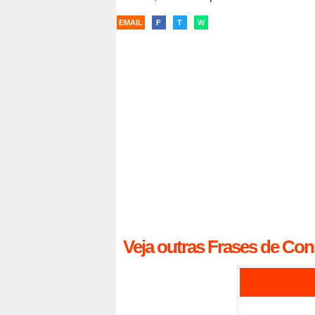
EMAIL
F
T
W
Veja outras Frases de Cons