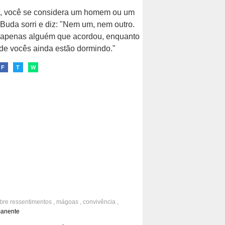
e, você se considera um homem ou um
Buda sorri e diz: "Nem um, nem outro.
 apenas alguém que acordou, enquanto
 de vocês ainda estão dormindo."
F
T
W
obre
ressentimentos
,
mágoas
,
convivência
,
amentos
,
consciência
manente