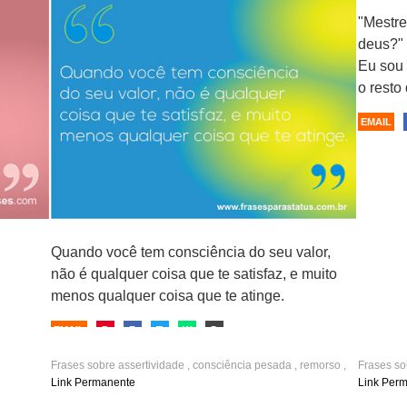
motivação
,
inspiradores
,
reflexão
,
legais
,
criativos
,
solteira
quando estiver irritado
,
indiretas
,
boa tarde
,
facebook
,
whatsapp
,
fotos
,
namorado
"Mestr
,
namorada
deus?" 
Não decida
Eu sou
nada enquanto estiver triste
o resto
EMAIL
P
F
T
W
D
EMAIL
Quando você tem consciência do seu valor,
não é qualquer coisa que te satisfaz, e muito
menos qualquer coisa que te atinge.
EMAIL
P
F
T
W
D
Frases sobre
assertividade
,
consciência pesada
,
remorso
,
Frases s
autoestima
,
auto-confiança
relacion
Link Permanente
Link Per