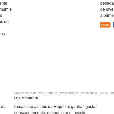
ente
pesada 
omum e
de inve
as
a prime
as de
EMAIL
ios
Frases sobre
riqueza
,
dinheiro
,
prosperidade
,
consciência
,
Links Pat
planejamento
,
organização
Link Permanente
 da
Essas são as Leis da Riqueza: ganhar, gastar
conscientemente, economizar e investir.