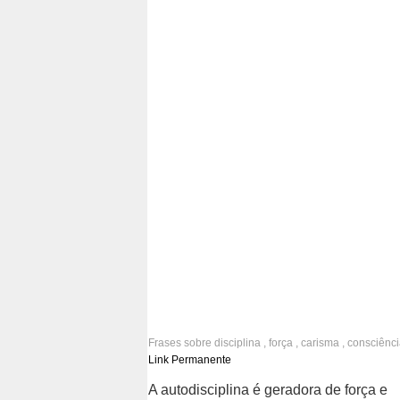
Frases sobre
disciplina
,
força
,
carisma
,
consciênci
evolução
Link Permanente
A autodisciplina é geradora de força e