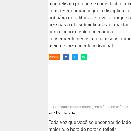
magnetismo porque se conecta diretam
com o Ser enquanto que a disciplina c
ordinária gera tibieza e revolta porque 
pessoas a ela submetidas são arrastad
forma inconsciente e mecânica -
consequentemente, atrofiam seus própr
meio de crescimento individual
EMAIL
F
T
W
Frases sobre
unanimidade
,
reflexão
,
consciência
Link Permanente
Toda vez que você se encontrar do lado
maioria, é hora de parar e refletir.