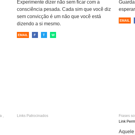
Experimente dizer não sem ficar com a
Guardar
consciência pesada. Cada sim que você diz
esperar
sem convicção é um não que você está
EMAIL
dizendo a si mesmo.
EMAIL
F
T
W
a
,
Links Patrocinados
Frases s
dissimula
Link Per
Aquele 