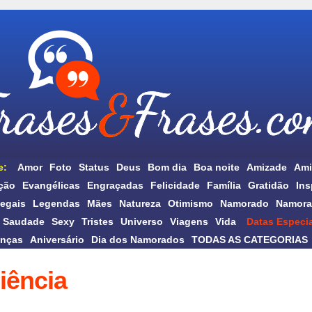
e:
Amor
Foto
Status
Deus
Bom dia
Boa noite
Amizade
Ami
ção
Evangélicas
Engraçadas
Felicidade
Família
Gratidão
Ins
egais
Legendas
Mães
Natureza
Otimismo
Namorado
Namora
Saudade
Sexy
Tristes
Universo
Viagens
Vida
Datas Especia
anças
Aniversário
Dia dos Namorados
TODAS AS CATEGORIAS
iência