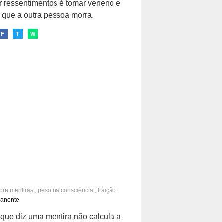
 ressentimentos é tomar veneno e
 que a outra pessoa morra.
F
T
W
obre
mentiras
,
peso na consciência
,
traição
,
ção
,
convivência
manente
que diz uma mentira não calcula a