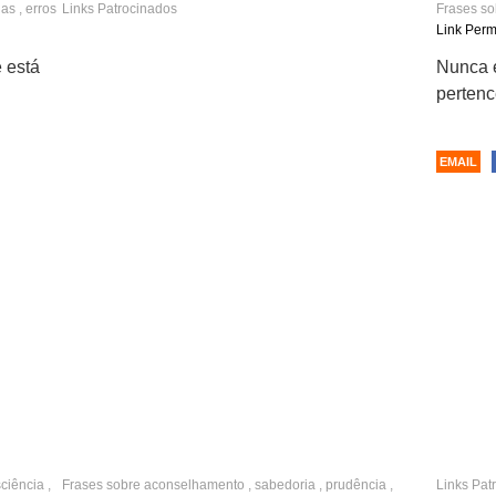
has
,
erros
Links Patrocinados
Frases s
autonomi
Link Per
 está
Nunca é
pertenc
EMAIL
ciência
,
Frases sobre
aconselhamento
,
sabedoria
,
prudência
,
Links Pat