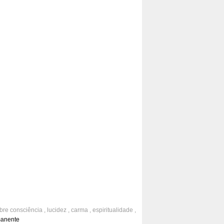
obre
consciência
,
lucidez
,
carma
,
espiritualidade
,
sabedoria
manente