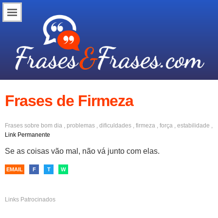
Frases de Firmeza
Frases sobre
bom dia
,
problemas
,
dificuldades
,
firmeza
,
força
,
estabilidade
,
paciência
Link Permanente
Se as coisas vão mal, não vá junto com elas.
EMAIL
F
T
W
Links Patrocinados