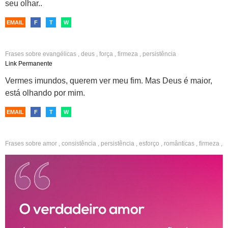
seu olhar..
EMAIL
F
T
W
Frases sobre
evangélicas
,
deus
,
força
,
firmeza
,
persistência
Link Permanente
Vermes imundos, querem ver meu fim. Mas Deus é maior,
está olhando por mim.
EMAIL
F
T
W
Frases sobre
amor
,
consistência
,
persistência
,
esforço
,
românticas
,
firmeza
,
motivação