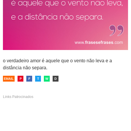
o verdadeiro amor é aquele que o vento não leva e a
distância não separa.
EMAIL
P
F
T
W
D
Links Patrocinados