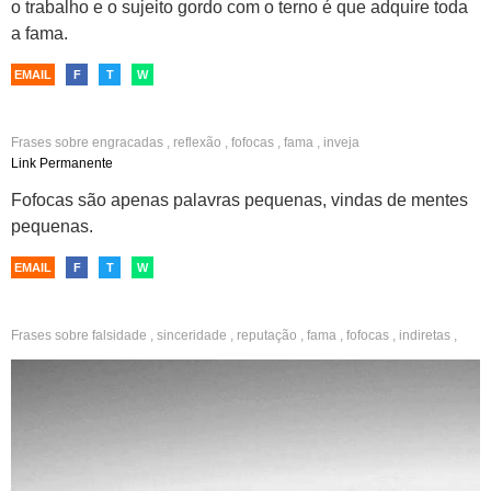
o trabalho e o sujeito gordo com o terno é que adquire toda
a fama.
EMAIL
F
T
W
Frases sobre
engracadas
,
reflexão
,
fofocas
,
fama
,
inveja
Link Permanente
Fofocas são apenas palavras pequenas, vindas de mentes
pequenas.
EMAIL
F
T
W
Frases sobre
falsidade
,
sinceridade
,
reputação
,
fama
,
fofocas
,
indiretas
,
amiga
,
cínicas