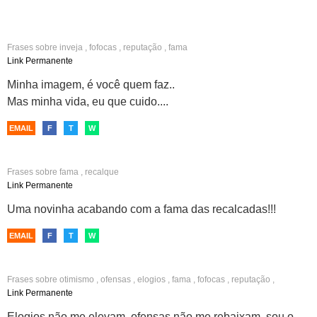
Frases sobre
inveja
,
fofocas
,
reputação
,
fama
Link Permanente
Minha imagem, é você quem faz..
Mas minha vida, eu que cuido....
EMAIL
F
T
W
Frases sobre
fama
,
recalque
Link Permanente
Uma novinha acabando com a fama das recalcadas!!!
EMAIL
F
T
W
Frases sobre
otimismo
,
ofensas
,
elogios
,
fama
,
fofocas
,
reputação
,
autenticidade
,
originalidade
,
personalidade
Link Permanente
Elogios não me elevam, ofensas não me rebaixam, sou o