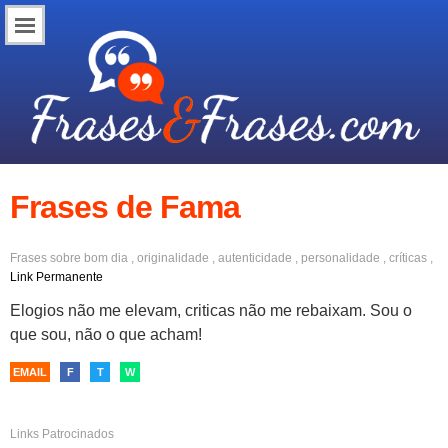
Frases de Fama
Frases sobre
bom dia
,
originalidade
,
autenticidade
,
personalidade
,
críticas
,
elogios
,
fama
,
reputação
Link Permanente
Elogios não me elevam, criticas não me rebaixam. Sou o
que sou, não o que acham!
EMAIL
F
T
W
Links Patrocinados