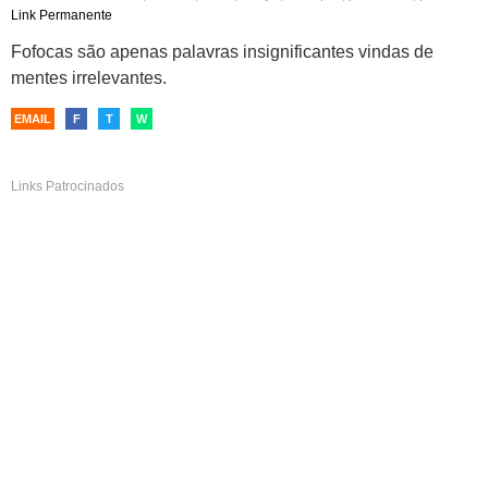
,
bom dia
,
instagram
,
fotos
Link Permanente
Fofocas são apenas palavras insignificantes vindas de
mentes irrelevantes.
EMAIL
F
T
W
Links Patrocinados