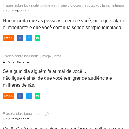
Frases sobre
boa noite
,
indiretas
,
inveja
,
fofocas
,
reputação
,
fama
,
intrigas
Link Permanente
Não importa que as pessoas falem de você, ou o que falam.
o importante é que você continua sendo sempre lembrada.
EMAIL
F
T
W
Frases sobre
boa noite
,
inveja
,
fama
Link Permanente
Se algum dia alguêm falar mal de você...
não ligue é sinal de que você tem grande audiência e
milhares de fãs.
EMAIL
F
T
W
Frases sobre
fama
,
reputação
Link Permanente
Você não é o que os outros pensam. Você é melhor do que