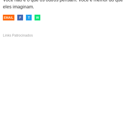
eles imaginam.
EMAIL
F
T
W
Links Patrocinados