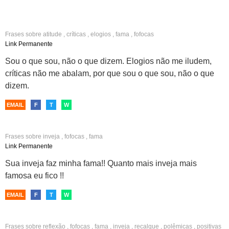
Frases sobre
atitude
,
críticas
,
elogios
,
fama
,
fofocas
Link Permanente
Sou o que sou, não o que dizem. Elogios não me iludem,
críticas não me abalam, por que sou o que sou, não o que
dizem.
EMAIL
F
T
W
Frases sobre
inveja
,
fofocas
,
fama
Link Permanente
Sua inveja faz minha fama!! Quanto mais inveja mais
famosa eu fico !!
EMAIL
F
T
W
Frases sobre
reflexão
,
fofocas
,
fama
,
inveja
,
recalque
,
polêmicas
,
positivas