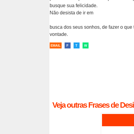
busque sua felicidade.
Não desista de ir em
busca dos seus sonhos, de fazer o que
vontade.
EMAIL
F
T
W
Veja outras Frases de Desis