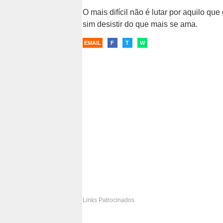
O mais difícil não é lutar por aquilo que 
sim desistir do que mais se ama.
EMAIL
F
T
W
Links Patrocinados