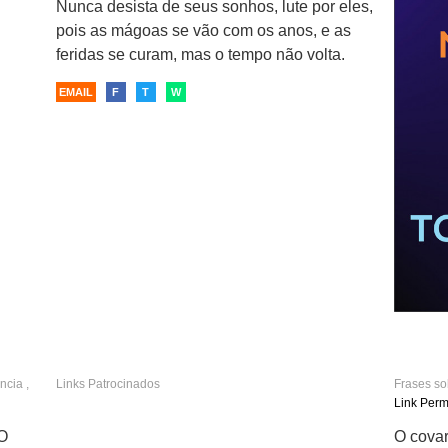
Nunca desista de seus sonhos, lute por eles,
pois as mágoas se vão com os anos, e as
feridas se curam, mas o tempo não volta.
EMAIL
F
T
W
Nunca d
todas a
ência
,
Links Patrocinados
Frases s
otimismo
Link Per
EMAIL
 O
O covar