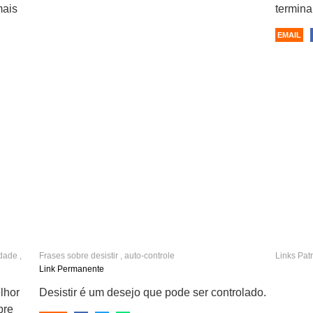
mais
termina
EMAIL
idade
,
Frases sobre
desistir
,
auto-controle
Links Pat
Link Permanente
lhor
Desistir é um desejo que pode ser controlado.
pre