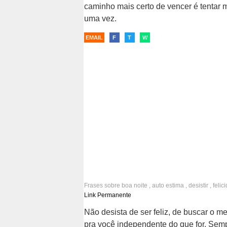
caminho mais certo de vencer é tentar 
uma vez.
EMAIL
F
T
W
Frases sobre
boa noite
,
auto estima
,
desistir
,
felic
sonhos
Link Permanente
Não desista de ser feliz, de buscar o me
pra você independente do que for. Sem