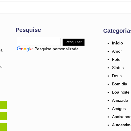
Pesquise
Categoria
Início
Pesquisa personalizada
ma
Amor
Foto
 e
Status
Deus
Bom dia
Boa noite
Amizade
Amigos
Apaixona
Autoestim