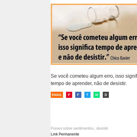
desistir
,
amigos
,
bom dia
,
reflexão
Se você cometeu algum erro, isso signif
tempo de aprender, não de desistir.
EMAIL
P
F
T
W
D
Frases sobre
sentimentos
,
desistir
Link Permanente