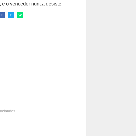
, e o vencedor nunca desiste.
F
T
W
rocinados