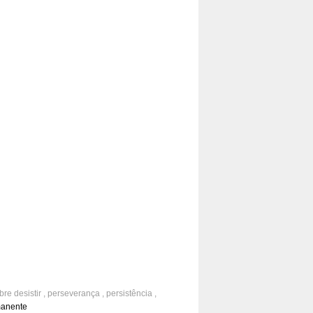
obre
desistir
,
perseverança
,
persistência
,
o
,
dificuldades
,
perdas
manente