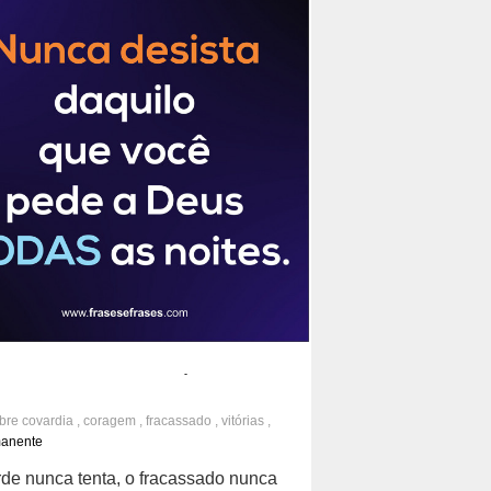
esista daquilo que você pede a Deus
s noites.
obre
covardia
,
coragem
,
fracassado
,
vitórias
,
,
desistir
,
persistência
manente
P
F
T
W
D
de nunca tenta, o fracassado nunca