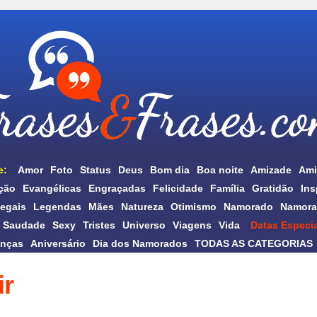
e:
Amor
Foto
Status
Deus
Bom dia
Boa noite
Amizade
Ami
ção
Evangélicas
Engraçadas
Felicidade
Família
Gratidão
Ins
egais
Legendas
Mães
Natureza
Otimismo
Namorado
Namora
Saudade
Sexy
Tristes
Universo
Viagens
Vida
Datas Especia
anças
Aniversário
Dia dos Namorados
TODAS AS CATEGORIAS
ir