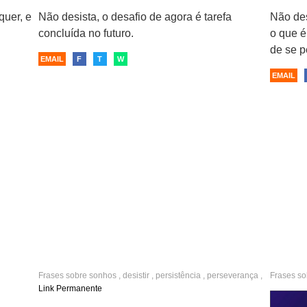
quer, e
Não desista, o desafio de agora é tarefa
Não des
concluída no futuro.
o que é 
de se p
EMAIL
F
T
W
EMAIL
Frases sobre
sonhos
,
desistir
,
persistência
,
perseverança
,
Frases s
mágoa
,
sofrimento
,
lutar
,
es
Link Permanente