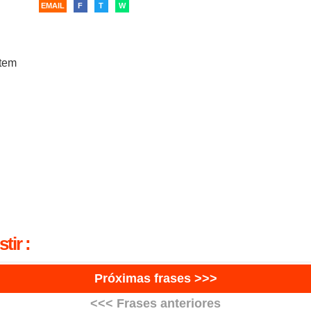
EMAIL
F
T
W
 tem
tir :
Próximas frases >>>
<<< Frases anteriores