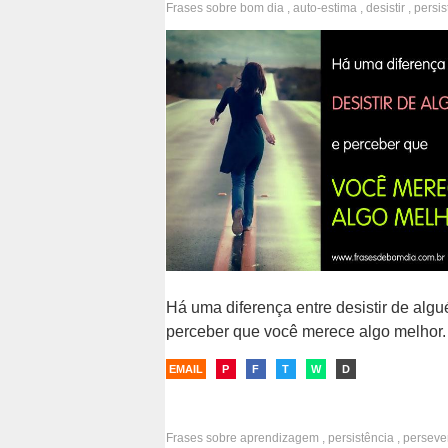
Frases sobre
bom dia
,
auto-estima
,
desistir
,
persis
perseverança
,
decisões
,
se valorizar
,
relacioname
escolhas
Há uma diferença entre desistir de alg
perceber que você merece algo melhor.
EMAIL
P
F
T
W
D
Frases sobre
aprendizagem
,
persistência
,
perseve