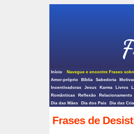
Início
Navegue e encontre Frases sobr
Amor-próprio
Bíblia
Sabedoria
Motiva
Incentivadoras
Jesus
Karma
Livros
L
Românticas
Reflexão
Relacionamento
Dia das Mães
Dia dos Pais
Dia das Cri
Frases de Desist