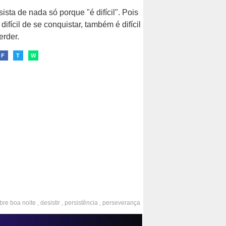
ista de nada só porque "é difícil". Pois
difícil de se conquistar, também é difícil
erder.
F
T
W
obre
boa noite
,
desistir
,
persistência
,
perseverança
forço
,
paciência