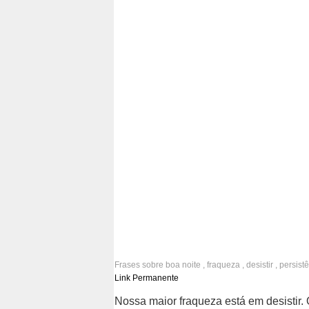
Frases sobre
boa noite
,
fraqueza
,
desistir
,
persist
perseverança
,
confiança
,
fé
,
esperança
Link Permanente
Nossa maior fraqueza está em desistir.