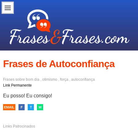
Frases de Autoconfiança
Frases sobre
bom dia
,
otimismo
,
força
,
autoconfiança
Link Permanente
Eu posso! Eu consigo!
EMAIL
F
T
W
Links Patrocinados