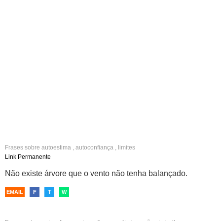
Frases sobre
autoestima
,
autoconfiança
,
limites
Link Permanente
Não existe árvore que o vento não tenha balançado.
EMAIL
F
T
W