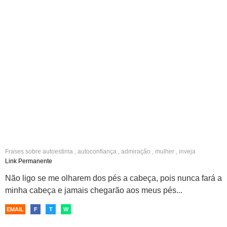
Frases sobre
autoestima
,
autoconfiança
,
admiração
,
mulher
,
inveja
Link Permanente
Não ligo se me olharem dos pés a cabeça, pois nunca fará a
minha cabeça e jamais chegarão aos meus pés...
EMAIL
F
T
W