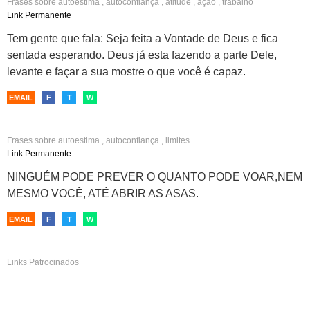
Frases sobre
autoestima
,
autoconfiança
,
atitude
,
ação
,
trabalho
Link Permanente
Tem gente que fala: Seja feita a Vontade de Deus e fica
sentada esperando. Deus já esta fazendo a parte Dele,
levante e façar a sua mostre o que você é capaz.
EMAIL
F
T
W
Frases sobre
autoestima
,
autoconfiança
,
limites
Link Permanente
NINGUÉM PODE PREVER O QUANTO PODE VOAR,NEM
MESMO VOCÊ, ATÉ ABRIR AS ASAS.
EMAIL
F
T
W
Links Patrocinados