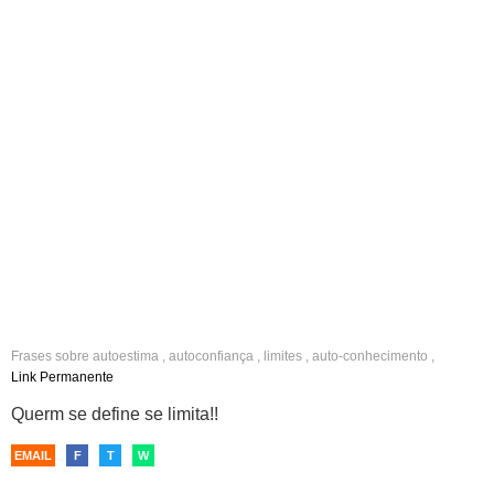
Frases sobre
autoestima
,
autoconfiança
,
limites
,
auto-conhecimento
,
reflexão
,
positivas
,
legais
,
fotos
Link Permanente
Querm se define se limita!!
EMAIL
F
T
W