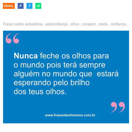
EMAIL
F
T
W
Frases sobre
autoestima
,
autoconfiança
,
olhos
,
coragem
,
medo
,
confiança
,
românticas
,
esperança
,
amor
,
otimistas