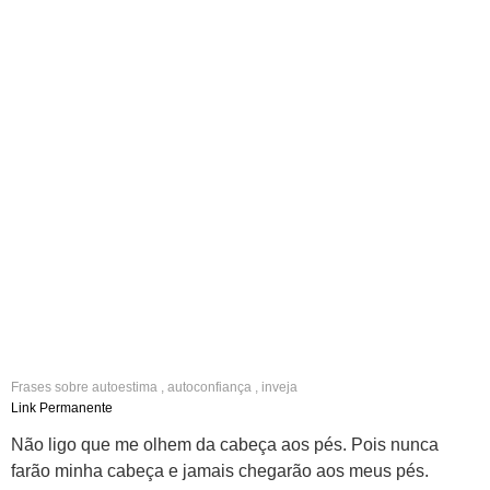
Frases sobre
autoestima
,
autoconfiança
,
inveja
Link Permanente
Não ligo que me olhem da cabeça aos pés. Pois nunca
farão minha cabeça e jamais chegarão aos meus pés.