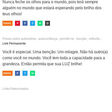
Nunca feche os olhos para o mundo, pois terá sempre
alguém no mundo que estará esperando pelo brilho dos
teus olhos!
EMAIL
P
F
T
W
D
Frases sobre
autoestima
,
autoconfiança
,
permitir-se
,
benção
,
reflexão
,
otimistas
,
facebook
,
brilho
,
espiritualidade
,
motivação
,
você é especial
Link Permanente
Você é especial. Uma benção. Um milagre. Não há outro(a)
como você no mundo. Você tem toda a capacidade para a
grandeza. Então permita que sua LUZ brilhe!
EMAIL
F
T
W
Links Patrocinados