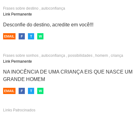
Frases sobre
destino
,
autoconfiança
Link Permanente
Desconfie do destino, acredite em você!!!
EMAIL
F
T
W
Frases sobre
sonhos
,
autoconfiança
,
possibilidades
,
homem
,
criança
Link Permanente
NA INOCÊNCIA DE UMA CRIANÇA EIS QUE NASCE UM
GRANDE HOMEM
EMAIL
F
T
W
Links Patrocinados