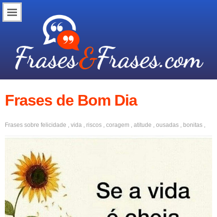
Frases de Bom Dia
Frases sobre
felicidade
,
vida
,
riscos
,
coragem
,
atitude
,
ousadas
,
bonitas
,
boa noite