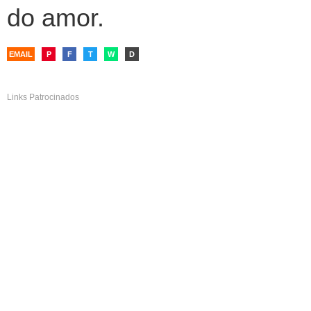
do amor.
EMAIL
P
F
T
W
D
Links Patrocinados