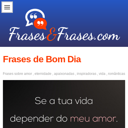
Frases de Bom Dia
Frases sobre
amor
,
eternidade
,
apaixonadas
,
inspiradoras
,
vida
,
românticas
,
boa noite