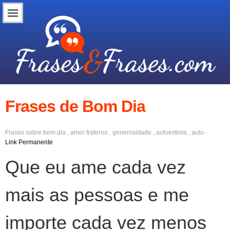
Frases de Bom Dia
Frases sobre
bom dia
,
amor fraterno
,
generosidade
,
autoestima
,
auto-
confiança
,
reputação
,
fofocas
,
cuidar da própria vida
Link Permanente
Que eu ame cada vez
mais as pessoas e me
importe cada vez menos