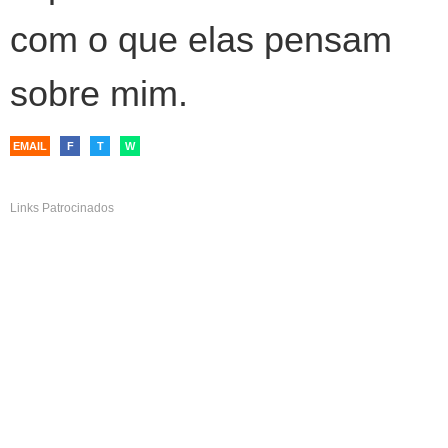
com o que elas pensam
sobre mim.
EMAIL
F
T
W
Links Patrocinados