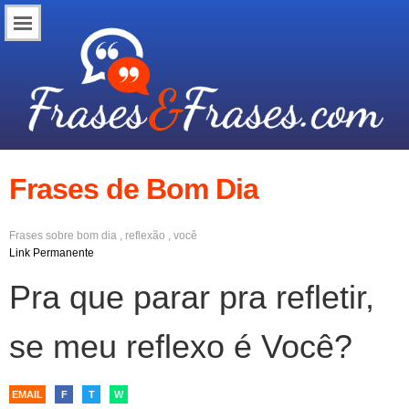
Frases de Bom Dia
Frases sobre
bom dia
,
reflexão
,
você
Link Permanente
Pra que parar pra refletir,
se meu reflexo é Você?
EMAIL
F
T
W