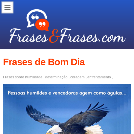
Frases de Bom Dia
Frases sobre
humildade
,
determinação
,
coragem
,
enfrentamento
,
empreendedorismo
,
trabalho
,
esforço
,
dedicação
,
inspiradoras
,
motivação