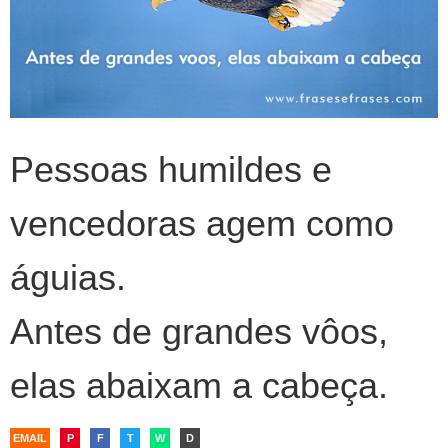
Pessoas humildes e
vencedoras agem como
águias.
Antes de grandes vôos,
elas abaixam a cabeça.
EMAIL
P
F
T
W
D