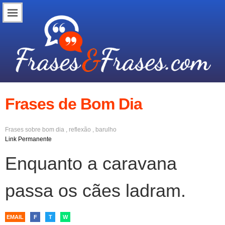
Frases de Bom Dia
Frases sobre
bom dia
,
reflexão
,
barulho
Link Permanente
Enquanto a caravana
passa os cães ladram.
EMAIL
F
T
W